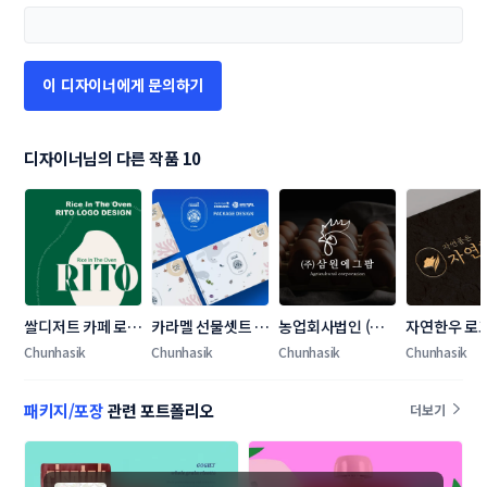
이 디자이너에게 문의하기
디자이너님의 다른 작품 10
쌀디저트 카페 로고 
카라멜 선물셋트 패
농업회사법인 (주) 
자연한우 로고
디자인 의뢰
키지 디자인 의뢰
삼원에그팜 로고 디
간판 디자인 
Chunhasik
Chunhasik
Chunhasik
Chunhasik
자인 의뢰
패키지/포장
관련 포트폴리오
더보기