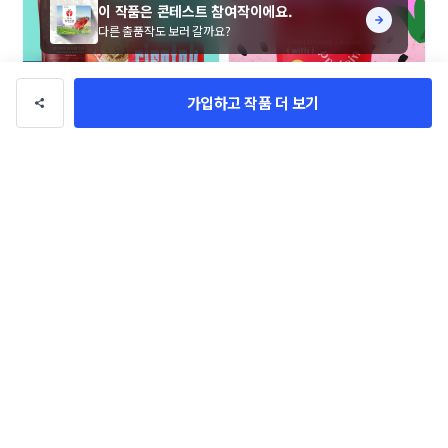
이 작품은 콘테스트 참여작이에요.
다른 출품작도 보러 갈까요?
가입하고 작품 더 보기
고기어트 리조또 파우치 콘테스트
국산콩으로 만든 단백질 쉐이크 패
키지(파우치) 디자인 콘테스트
BRAND_메이트
BRAND_메이트