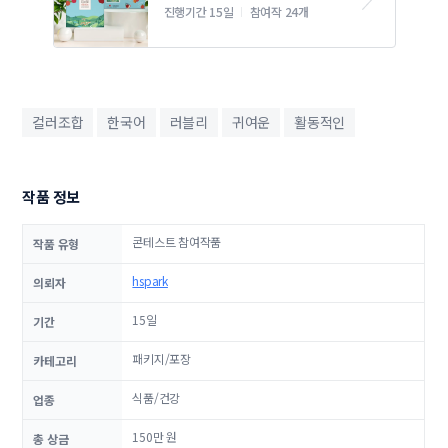
지 컨셉디자인
진행기간 15일
참여작 24개
컬러조합
한국어
러블리
귀여운
활동적인
작품 정보
콘테스트 참여작품
작품 유형
hspark
의뢰자
15일
기간
패키지/포장
카테고리
식품/건강
업종
150만 원
총 상금