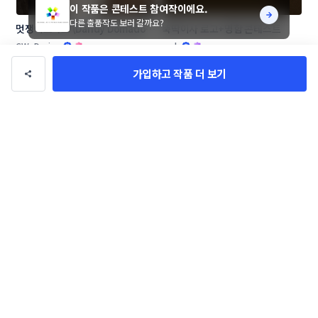
이 작품은 콘테스트 참여작이에요.
다른 출품작도 보러 갈까요?
멋쟁이도마도 (Dandy Domado 
뚝딱이사 로고+명함 콘테스트
로고 콘테스트
CW_Design
amh
가입하고 작품 더 보기
[창업 기업] 우리들 F&B 로고 콘테
🔥신생 프래그런스 브랜드🔥 LA 
스트
NOTE13 로고 콘테스트
LioD
CORKD
작품 전체보기(1,047,224)