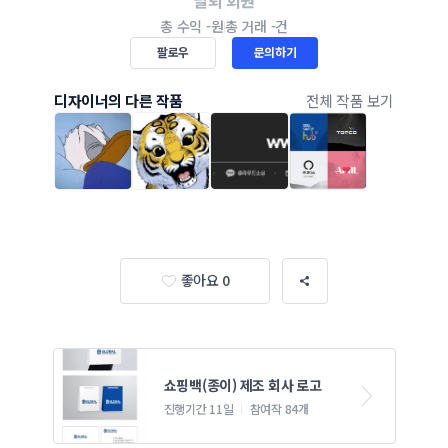
탈퇴 회원
총 수익
-원
총 거래
-건
팔로우
문의하기
디자이너의 다른 작품
전체 작품 보기
좋아요 0
쇼핑백(종이) 제조 회사 로고
진행기간 11일
참여작 84개