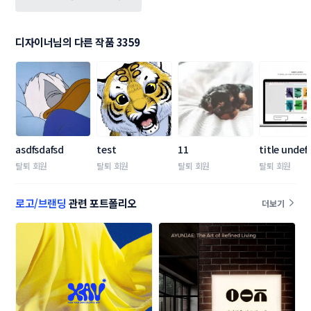
디자이너님의 다른 작품 3359
asdfsdafsd
test
11
title undef
탈퇴 회원
탈퇴 회원
탈퇴 회원
탈퇴 회원
로고/브랜딩
관련 포트폴리오
더보기