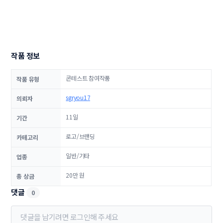
작품 정보
콘테스트 참여작품
작품 유형
sgryou17
의뢰자
11일
기간
로고/브랜딩
카테고리
일반/기타
업종
20만 원
총 상금
댓글
0