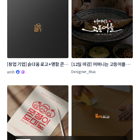
[창업 기업] 슭다움 로고+명함 콘테
[12일 마감] 어머니는 고등어를 로
스트
고 콘테스트
Designer_Mua
amh