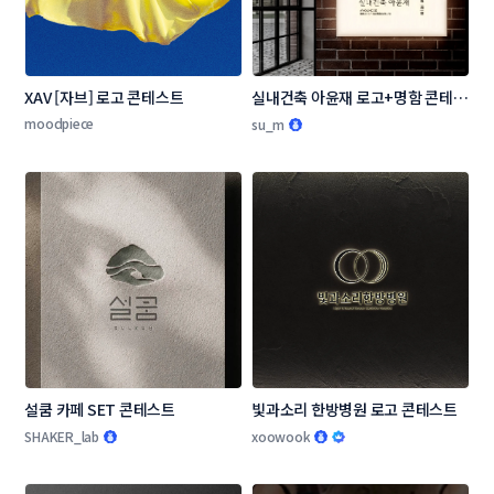
XAV [자브] 로고 콘테스트
실내건축 아윤재 로고+명함 콘테스
트
moodpiece
su_m
설쿰 카페 SET 콘테스트
빛과소리 한방병원 로고 콘테스트
SHAKER_lab
xoowook