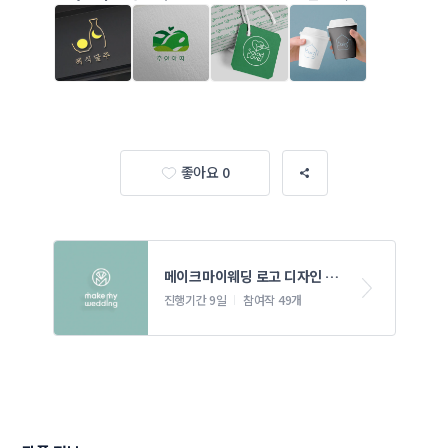
좋아요 0
메이크마이웨딩 로고 디자인 의
뢰
진행기간 9일
참여작 49개