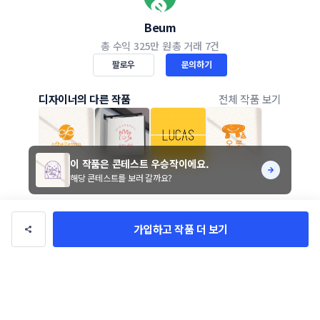
Beum
총 수익
325만 원
총 거래
7건
팔로우
문의하기
디자이너의 다른 작품
전체 작품 보기
이 작품은 콘테스트 우승작이에요.
해당 콘테스트를 보러 갈까요?
좋아요 6
가입하고 작품 더 보기
glint day 로고 디자인 의뢰
진행기간 8일
참여작 18개