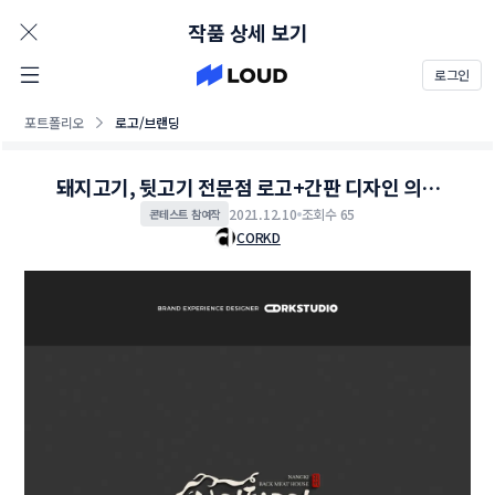
AD
작품 상세 보기
로그인
포트폴리오
로고/브랜딩
돼지고기, 뒷고기 전문점 로고+간판 디자인 의뢰
부탁드립니다.
2021.12.10
조회수 65
콘테스트 참여작
CORKD