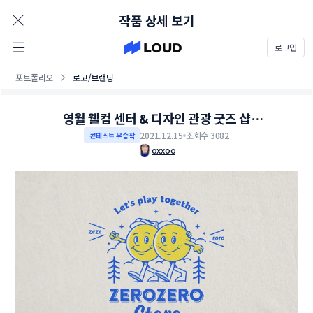
AD
작품 상세 보기
로그인
포트폴리오
로고/브랜딩
영월 웰컴 센터 & 디자인 관광 굿즈 샵
'zerozerostore' 브랜딩 set 의뢰
2021.12.15
조회수 3082
콘테스트 우승작
oxxoo