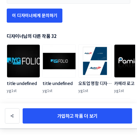
이 디자이너에게 문의하기
디자이너님의 다른 작품 32
title undefined
title undefined
오토업 명함 디자인
카메라 로고
의뢰 합니다.
yg1st
yg1st
yg1st
yg1st
가입하고 작품 더 보기