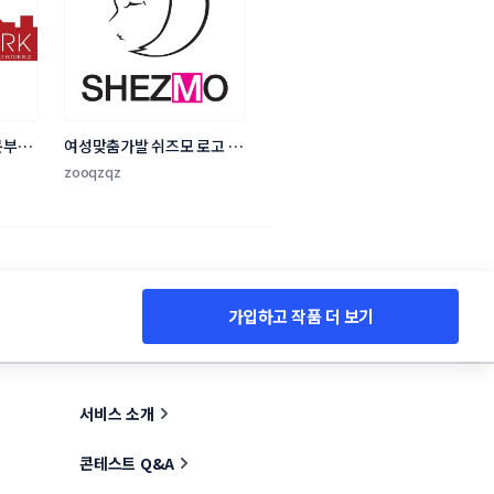
문부동
여성맞춤가발 쉬즈모 로고 및 
명함 의뢰
zooqzqz
가입하고 작품 더 보기
서비스 소개
콘테스트 Q&A