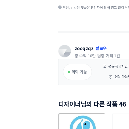
악성, 비방성 댓글은 관리자에 의해 경고 없이 삭
zooqzqz
팔로우
총 수익
10만 원
총 거래
1건
⏳
평균 응답시간
의뢰 가능
🕔
연락 가능
디자이너님의 다른 작품 46