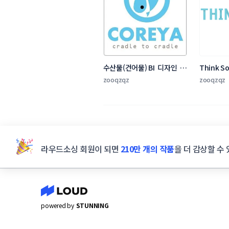
수산물(건어물) BI  디자인  의
Think S
뢰
자인 의뢰
zooqzqz
zooqzqz
라우드소싱 회원이 되면
210만 개의 작품
을 더 감상할 수 
powered by
STUNNING