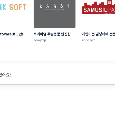
oftware 로고만! 디
프리미엄 주방용품 편집샵 
기업이전 빌딩매매 전
kandt 텍스트로고 디자인
산 로고의뢰합니다.
zooqzqz
zooqzqz
있어요!