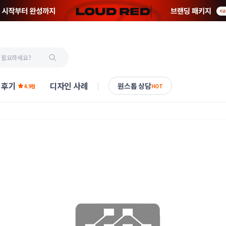
 후기
디자인 사례
원스톱 상담
4.9점
HOT