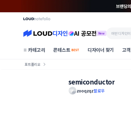
디자인
AI 공모전
New
카테고리
콘테스트
디자이너 찾기
고객
BEST
포트폴리오
semiconductor
zooqzqz
팔로우