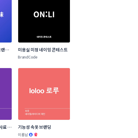
랜드 
미용실 미정 네이밍 콘테스트
BrandCode
사료 브
기능성 속옷 브랜딩
.
이름남