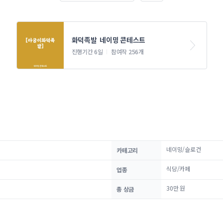
화덕족발  네이밍 콘테스트
진행기간 6일
참여작 256개
네이밍/슬로건
카테고리
식당/카페
업종
30만 원
총 상금