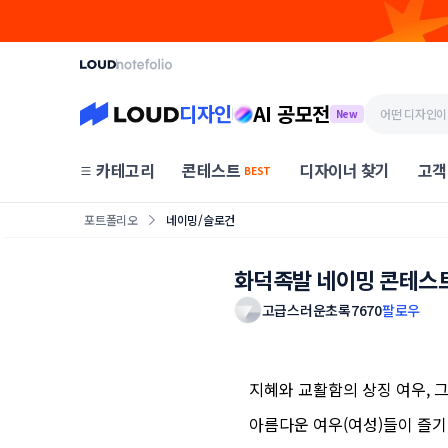
디자인
AI 공모전
New
카테고리
콘테스트
디자이너 찾기
고객
BEST
포트폴리오
네이밍/슬로건
화덕족발 네이밍 콘테스
고급스러운초록7670
팔로우
지혜와 교활함의 상징 여우, 그
아름다운 여우(여성)들이 즐기