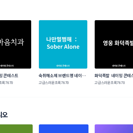
밍 콘테스트
숙취해소제 브랜드명 네이밍 
화덕족발  네이밍 콘테
콘테스트
록7670
고급스러운초록7670
고급스러운초록7670
리오