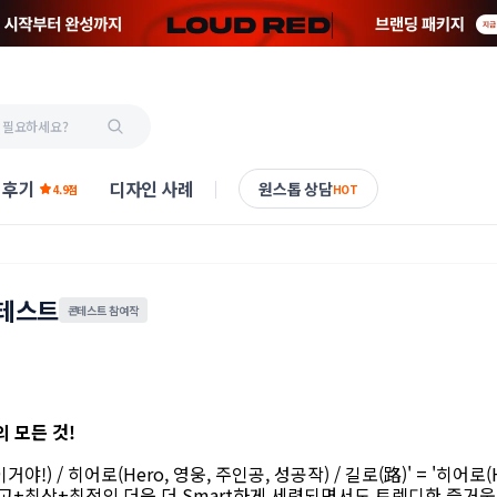
 후기
디자인 사례
원스톱 상담
4.9점
HOT
콘테스트
콘테스트 참여작
 모든 것!
이거야!) / 히어로(Hero, 영웅, 주인공, 성공작) / 길로(路)' = '히어로(
고+최상+최적의 더욱 더 Smart하게 세련되면서도 트렌디한 즐거움