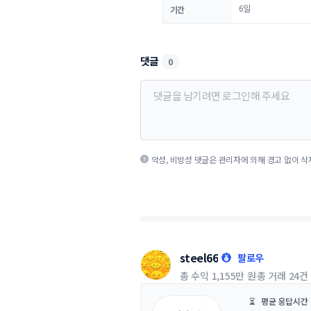
6일
기간
댓글
0
악성, 비방성 댓글은 관리자에 의해 경고 없이 삭
steel66
팔로우
총 수익
1,155만 원
총 거래
24건
⏳
평균 응답시간