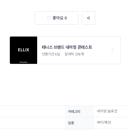
좋아요 0
테니스 브랜드 네이밍 콘테스트
진행기간 6일
참여작 256개
네이밍/슬로건
카테고리
뷰티/패션
업종