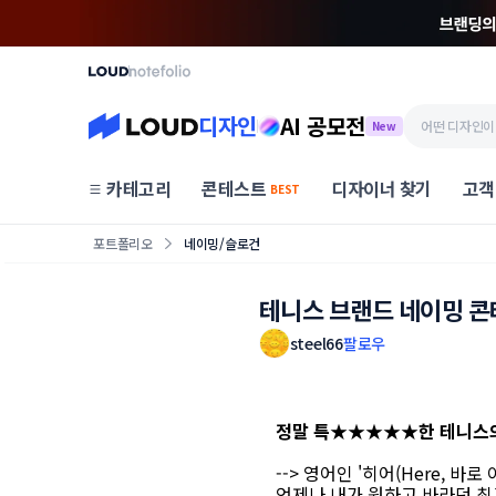
디자인
AI 공모전
New
카테고리
콘테스트
디자이너 찾기
고객
BEST
포트폴리오
네이밍/슬로건
테니스 브랜드 네이밍 
steel66
팔로우
정말 특★★★★★한 테니스의
--> 영어인 '히어(Here, 바로 
언제나 내가 원하고 바라던 최