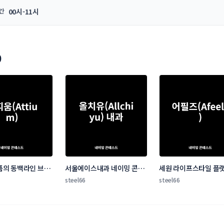
간
00시-11시
9
의 동백라인 브랜
서울에이스내과 네이밍 콘테
세원 라이프스타일 플랫
 공모
스트
이밍 콘테스트
steel66
steel66