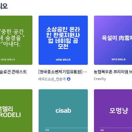
리오
 슬로건 콘테스트
[한국중소벤처기업유통원] 소
농협목우촌 프리미엄 브
상공인 온라인 판로지원사업 
네이밍 공모
Crevity
라우드소싱_전문가
네이밍 공모전