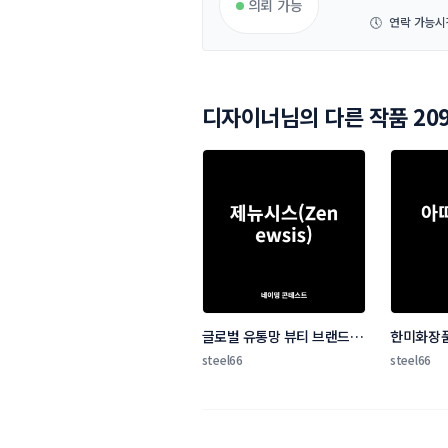
의뢰 가능
🕔
연락 가능시
디자이너님의 다른 작품 20
글로벌 유통망 뷰티 브랜드 네
한미화장품
이밍 콘테스트
드 네이밍
steel66
steel66