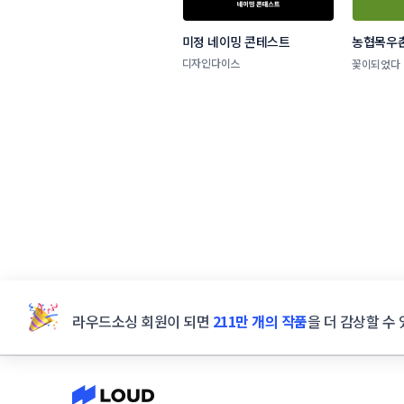
미정 네이밍 콘테스트
농협목우촌
네이밍 공
디자인다이스
꽃이되었다
라우드소싱 회원이 되면
211만 개의 작품
을 더 감상할 수 