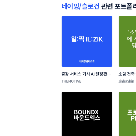
네이밍/슬로건
관련 포트폴
출장 서비스 기사 AI 일정관리 
소담 건축
앱 네이밍 콘테스트
THEMOTIVE
JinhaShin