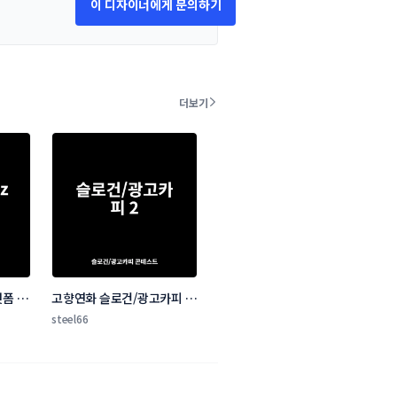
이 디자이너에게 문의하기
더보기
폼 네
고향연화 슬로건/광고카피 콘
테스트
steel66