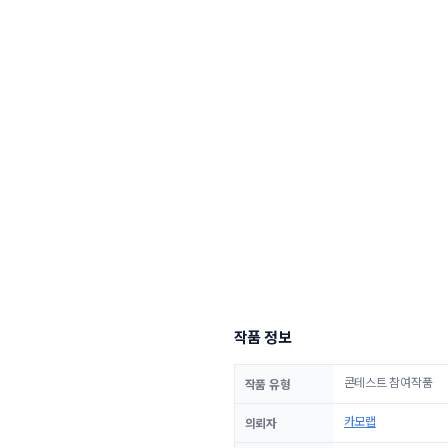
작품 정보
콘테스트 참여작품
작품 유형
카모랩
의뢰자