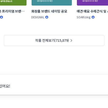
 프리미엄 브랜드 
화장품 브랜드 네이밍 공모
애견 애묘 수제간식 및 
모
랜드 작명부탁드립니다
DESIGNAL
SOARizing
작품 전체보기(715,879)
있어요!