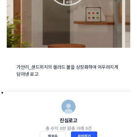
가안리_샌드위치의 샐러드 볼을 상징화하여 어우러지게 
담아낸 로고
진심로고
총 수익
0만 원
총 거래
0건
팔로우
문의하기