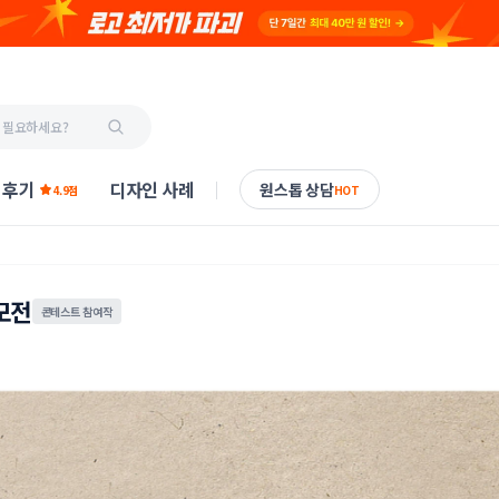
 후기
디자인 사례
원스톱 상담
4.9점
HOT
모전
콘테스트 참여작