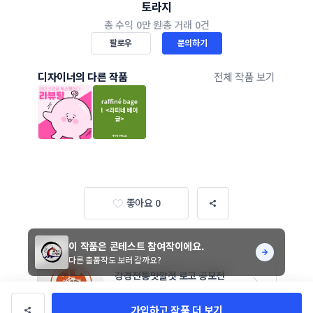
토라지
총 수익
0만 원
총 거래
0건
팔로우
문의하기
디자이너의 다른 작품
전체 작품 보기
좋아요 0
이 작품은 콘테스트 참여작이에요.
다른 출품작도 보러 갈까요?
강경전통맛깔젓 로고 공모전
진행기간 21일
참여작 72개
가입하고 작품 더 보기