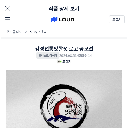
AD
작품 상세 보기
로그인
포트폴리오
로고/브랜딩
강경전통맛깔젓 로고 공모전
2024.08.31
조회수 14
콘테스트 참여작
토라지