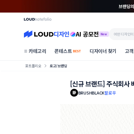
디자인
AI 공모전
New
카테고리
콘테스트
디자이너 찾기
고객
BEST
포트폴리오
로고/브랜딩
[신규 브랜드] 주식회사
BRUSHBLACK
팔로우