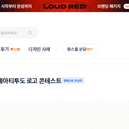
 후기
디자인 사례
원스톱 상담
4.9점
HOT
 베아티투도 로고 콘테스트
콘테스트 우승작