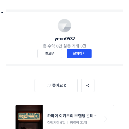
yeon0532
총 수익
0만 원
총 거래
0건
팔로우
문의하기
좋아요 0
카와이 야키토리 브랜딩 콘테스
트
진행기간 6일
참여작 21개