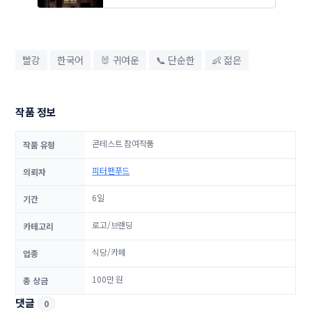
빨강
한국어
🐰 귀여운
📞 단순한
👶 젊은
작품 정보
콘테스트 참여작품
작품 유형
피터팬푸드
의뢰자
6일
기간
로고/브랜딩
카테고리
식당/카페
업종
100만 원
총 상금
댓글
0