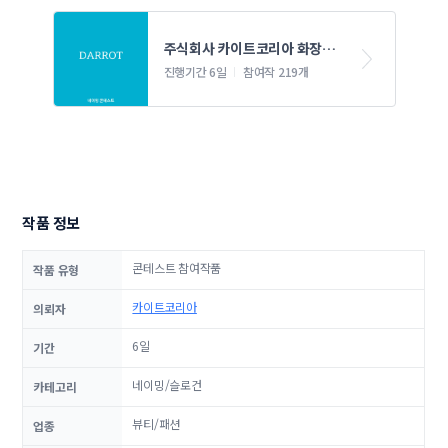
주식회사 카이트코리아 화장품 
네이밍 콘테스트
진행기간 6일
참여작 219개
작품 정보
콘테스트 참여작품
작품 유형
카이트코리아
의뢰자
6일
기간
네이밍/슬로건
카테고리
뷰티/패션
업종