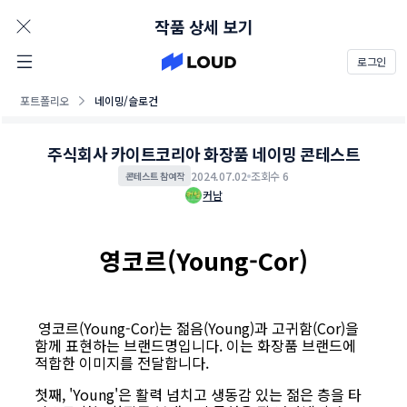
AD
작품 상세 보기
로그인
포트폴리오
네이밍/슬로건
주식회사 카이트코리아 화장품 네이밍 콘테스트
2024.07.02
조회수 6
콘테스트 참여작
커남
영코르(Young-Cor)
영코르(Young-Cor)는 젊음(Young)과 고귀함(Cor)을
함께 표현하는 브랜드명입니다. 이는 화장품 브랜드에
적합한 이미지를 전달합니다.
첫째, 'Young'은 활력 넘치고 생동감 있는 젊은 층을 타