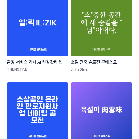
출장 서비스 기사 AI 일정관리 앱 네
소담 건축 슬로건 콘테스트
이밍 콘테스트
THEMOTIVE
JinhaShin