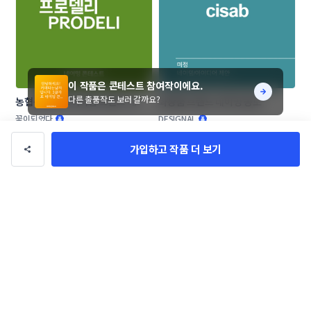
이 작품은 콘테스트 참여작이에요.
다른 출품작도 보러 갈까요?
농협목우촌 프리미엄 브랜드 네이
화장품 브랜드 네이밍 공모
밍 공모
꽃이되었다
DESIGNAL
가입하고 작품 더 보기
애견 애묘 수제간식 및 사료 브랜드 
기능성 속옷 브랜딩