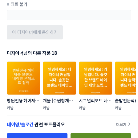
의뢰 불가
이 디자이너에게 문의하기
디자이너님의 다른 작품 18
병원전용 헤어제품
개울 [수원청개구
시그널리포트 네이
솥밥전문식당
브랜드 네이밍 콘테
리 캐릭터] 네이밍 
밍 콘테스트
밍 콘테스트
커남
커남
커남
커남
스트
콘테스트
네이밍/슬로건
관련 포트폴리오
더보기