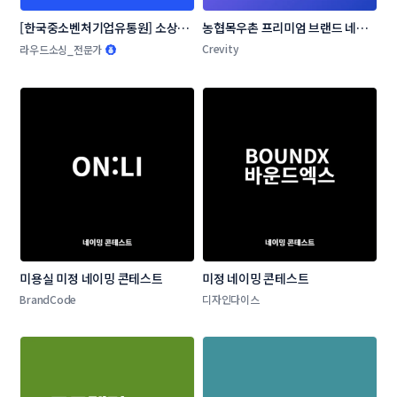
[한국중소벤처기업유통원] 소상공
농협목우촌 프리미엄 브랜드 네이
인 온라인 판로지원사업 네이밍 공
밍 공모
Crevity
라우드소싱_전문가
모전
미용실 미정 네이밍 콘테스트
미정 네이밍 콘테스트
BrandCode
디자인다이스