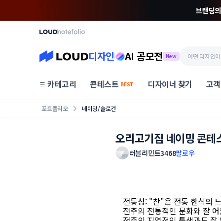
디자인
AI 공모전
New
카테고리
콘테스트
디자이너 찾기
고객
BEST
포트폴리오
네이밍/슬로건
오리고기집 네이밍 콘테
러블리민트3468
팔로우
전통성: "찬"은 전통 한식의 
전주의 전통적인 문화와 잘 
전주의 지역적인 특색과도 잘 