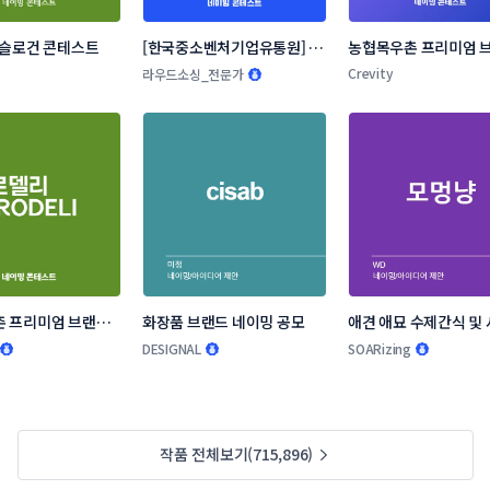
 슬로건 콘테스트
[한국중소벤처기업유통원] 소
농협목우촌 프리미엄 브
상공인 온라인 판로지원사업 
네이밍 공모
Crevity
라우드소싱_전문가
네이밍 공모전
 프리미엄 브랜드 
화장품 브랜드 네이밍 공모
애견 애묘 수제간식 및 
모
랜드 작명부탁드립니다
DESIGNAL
SOARizing
작품 전체보기(715,896)