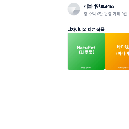
러블리민트3468
총 수익
0만 원
총 거래
0건
디자이너의 다른 작품