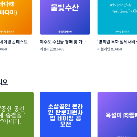
 네이밍 콘테스트
제주도 수산물 경매 및 가공 
'병의원 특화 절세서비스
및 유통 네이밍 콘테스트
규 브랜드 네이밍 콘테
468
러블리민트3468
러블리민트3468
리오