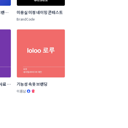
랜드 
미용실 미정 네이밍 콘테스트
BrandCode
사료 브
기능성 속옷 브랜딩
.
이름남