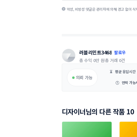
악성, 비방성 댓글은 관리자에 의해 경고 없이 삭
러블리민트3468
팔로우
총 수익
0만 원
총 거래
0건
⏳
평균 응답시간
의뢰 가능
🕔
연락 가능
디자이너님의 다른 작품 10