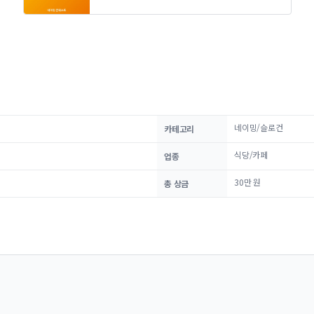
네이밍/슬로건
카테고리
식당/카페
업종
30만 원
총 상금