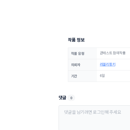
작품 정보
콘테스트 참여작품
작품 유형
러블리핑키
의뢰자
6일
기간
댓글
0