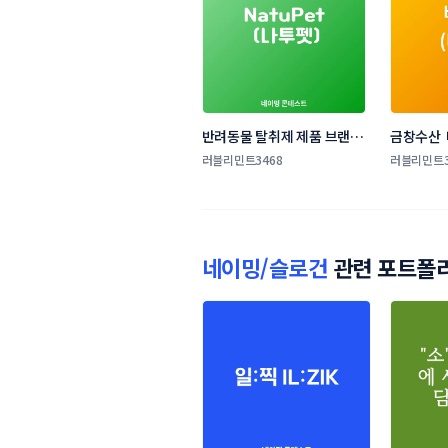
반려동물 탈취제 제품 브랜드 
금창수산 
네이밍 콘테스트
러블리민트3468
러블리민트3
네이밍/슬로건
관련 포트폴