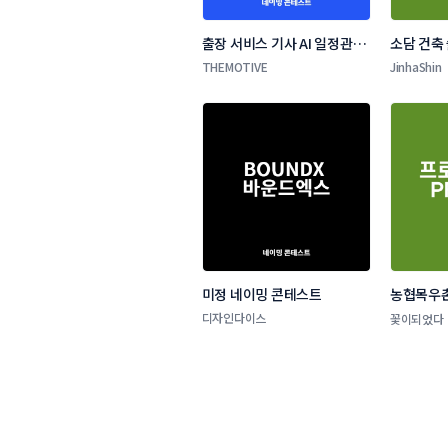
출장 서비스 기사 AI 일정관리 
소담 건축
앱 네이밍 콘테스트
THEMOTIVE
JinhaShin
미정 네이밍 콘테스트
농협목우촌
네이밍 공
디자인다이스
꽃이되었다