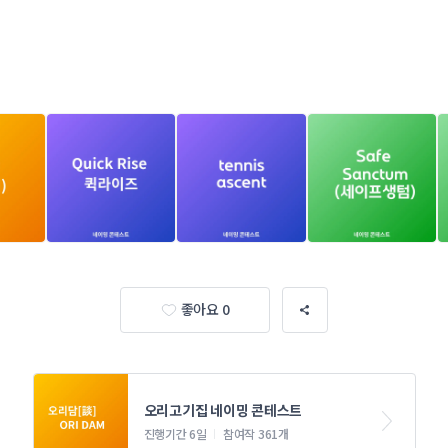
좋아요 0
오리고기집 네이밍 콘테스트
진행기간 6일
참여작 361개