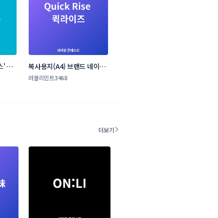
' 신
복사용지(A4) 브랜드 네이밍 
스트
콘테스트
러블리민트3468
더보기