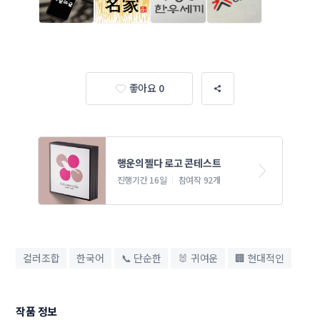
좋아요 0
행운의젤다 로고 콘테스트
진행기간 16일
참여작 92개
컬러조합
한국어
📞 단순한
🐰 귀여운
🏢 현대적인
작품 정보