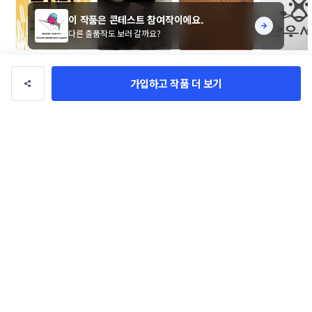
이 작품은 콘테스트 참여작이에요.
다른 출품작도 보러 갈까요?
밀밭名家 브랜딩 
(주)와글 로고 콘테
라임유 향수 로고 
대림비앤씨 
콘테스트
스트
심볼 제작 의뢰드려
테스트
천년현
천년현
천년현
천년현
가입하고 작품 더 보기
요!
로고/브랜딩
관련 포트폴리오
더보기
XAV [자브] 로고 콘테스트
실내건축 아윤재 로고+명함 콘테스
트
moodpiece
su_m