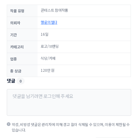
콘테스트 참여작품
작품 유형
행운의젤다
의뢰자
16일
기간
로고/브랜딩
카테고리
식당/카페
업종
120만 원
총 상금
댓글
0
악성, 비방성 댓글은 관리자에 의해 경고 없이 삭제될 수 있으며, 이용이 제한될 수
있습니다.