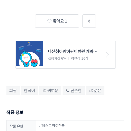
좋아요 1
다산청아람어린이병원 캐릭터 
콘테스트
진행기간 6일
참여작 10개
파랑
한국어
🐰 귀여운
📞 단순한
👶 젊은
작품 정보
콘테스트 참여작품
작품 유형