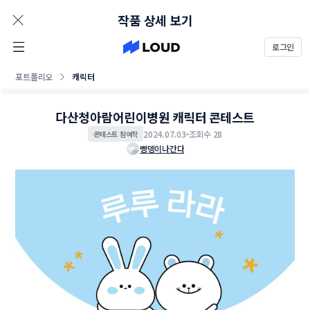
AD
작품 상세 보기
로그인
포트폴리오
캐릭터
다산청아람어린이병원 캐릭터 콘테스트
2024.07.03
조회수 28
콘테스트 참여작
빵뎅이나간다