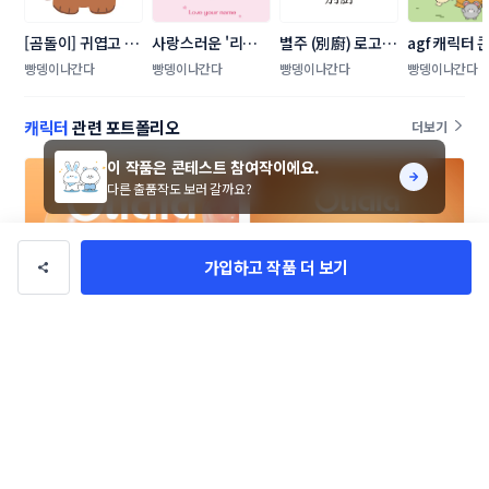
[곰돌이] 귀엽고 포
사랑스러운 '리미' 
별주 (別廚) 로고 콘
agf 캐릭터 
근한 AI 친구 곰돌
디어네임 단일 캐릭
테스트
트
빵뎅이나간다
빵뎅이나간다
빵뎅이나간다
빵뎅이나간다
이 캐릭터 콘테스트 
터 콘테스트
캐릭터
관련 포트폴리오
더보기
이 작품은 콘테스트 참여작이에요.
다른 출품작도 보러 갈까요?
가입하고 작품 더 보기
[PRP사이언스] 올리디아 캐릭터 디
[PRP사이언스] 올리디아 캐릭터 디
자인 공모전
자인 공모전
DUCK design
디오포레스트