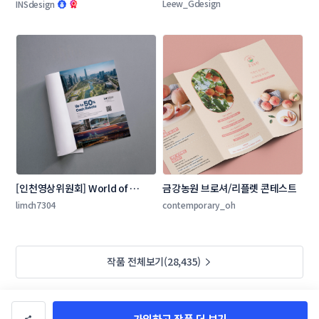
테스트
콘테스트
Leew_Gdesign
INSdesign
[인천영상위원회] World of 
금강농원 브로셔/리플렛 콘테스트
Locations 잡지 광고 콘테스트
limch7304
contemporary_oh
작품 전체보기(28,435)
가입하고 작품 더 보기