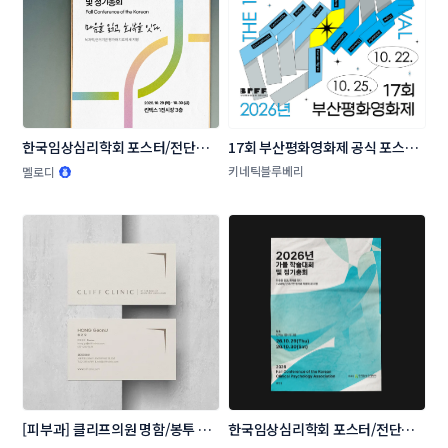
한국임상심리학회 포스터/전단지 
17회 부산평화영화제 공식 포스터 
콘테스트
공모
키네틱블루베리
멜로디
[피부과] 클리프의원 명함/봉투 콘
한국임상심리학회 포스터/전단지 