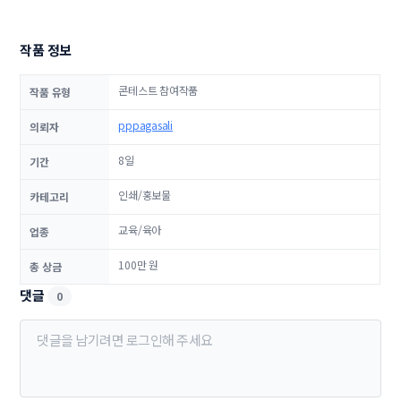
작품 정보
콘테스트 참여작품
작품 유형
pppagasali
의뢰자
8일
기간
인쇄/홍보물
카테고리
교육/육아
업종
100만 원
총 상금
댓글
0