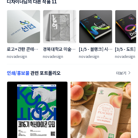
디자이너님의 다른 작품 11
로고+간판 콘테스
경북대학교 미술학
[1/5 - 블랭크] 시대
[3/5 - 도트
트
과 제40회 졸업전
인재 수학 교재 표
재 수학 교재 
novadesign
novadesign
novadesign
novadesign
시회 포스터/전단
지 콘테스트 1
콘테스트 3
지 콘테스트
인쇄/홍보물
관련 포트폴리오
더보기