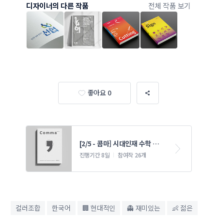
디자이너의 다른 작품
전체 작품 보기
좋아요 0
[2/5 - 콤마] 시대인재 수학 교
재 표지 콘테스트 2
진행기간 8일
참여작 26개
컬러조합
한국어
🏢 현대적인
👻 재미있는
👶 젊은