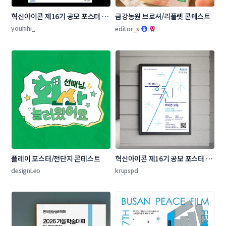
혁신아이콘 제16기 공모 포스터 디
금강농원 브로셔/리플렛 콘테스트
자인 콘테스트
youhihi_
editor_s
플레이 포스터/전단지 콘테스트
혁신아이콘 제16기 공모 포스터 디
자인 콘테스트
designLeo
krupspd