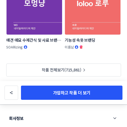
애견 애묘 수제간식 및 사료 브랜드 
기능성 속옷 브랜딩
작명부탁드립니다.
SOARizing
이름남
작품 전체보기(715,861)
가입하고 작품 더 보기
회사정보