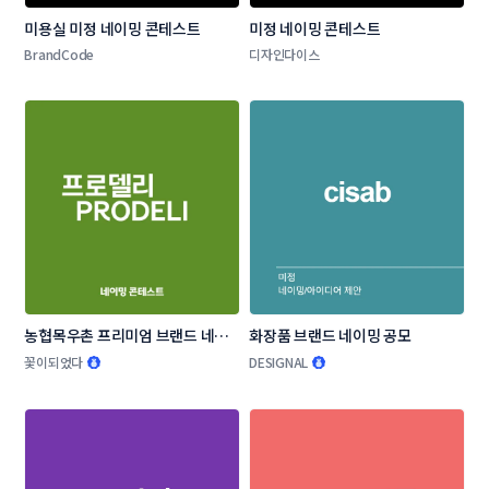
미용실 미정 네이밍 콘테스트
미정 네이밍 콘테스트
BrandCode
디자인다이스
농협목우촌 프리미엄 브랜드 네이
화장품 브랜드 네이밍 공모
밍 공모
꽃이되었다
DESIGNAL