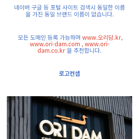
네이버
구글
등
포털
사이트
검색시
동일한
이름
을
가진
동일
브랜드
이름이
없습니다
.
모든
도메인
등록
가능하며
www.오리담.kr,
www.ori-dam.com , www.ori-
dam.co.kr
을
추천합니다
.
로고컨셉