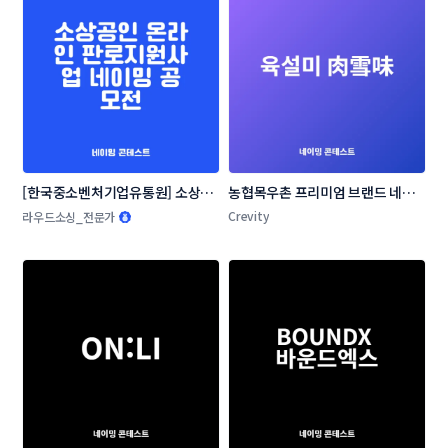
[한국중소벤처기업유통원] 소상공
농협목우촌 프리미엄 브랜드 네이
인 온라인 판로지원사업 네이밍 공
밍 공모
Crevity
라우드소싱_전문가
모전