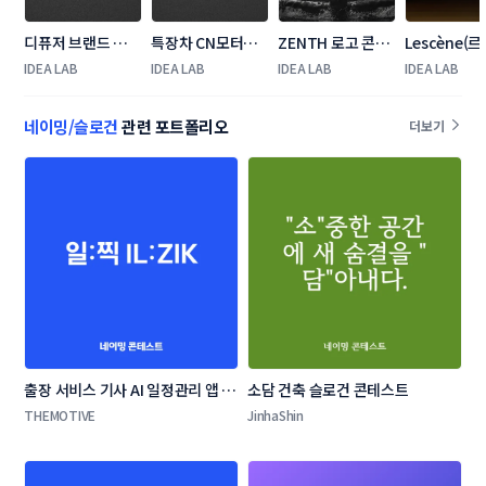
디퓨저 브랜드 
특장차 CN모터스 
ZENTH 로고 콘테
Lescène(르
'ciliya' 로고 디자
로고 콘테스트
스트
로고+간판 
IDEA LAB
IDEA LAB
IDEA LAB
IDEA LAB
인
트
네이밍/슬로건
관련 포트폴리오
더보기
출장 서비스 기사 AI 일정관리 앱 네
소담 건축 슬로건 콘테스트
이밍 콘테스트
THEMOTIVE
JinhaShin