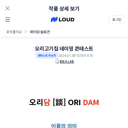
AD
작품 상세 보기
로그인
포트폴리오
네이밍/슬로건
오리고기집 네이밍 콘테스트
2024.07.08
조회수 870
콘테스트 우승작
IDEA LAB
오리
담
[談] ORI
DAM
이름의 의미