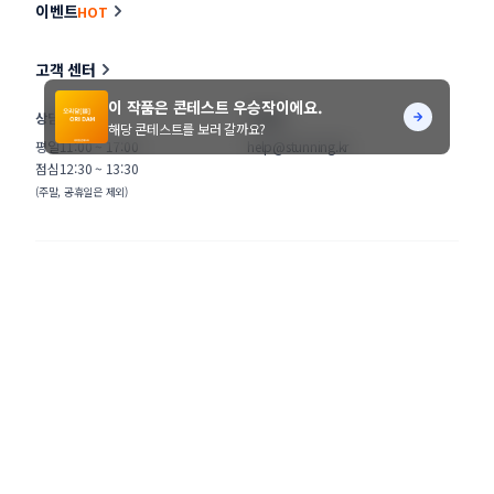
이벤트
HOT
고객 센터
이 작품은 콘테스트 우승작이에요.
상담시간
이메일
해당 콘테스트를 보러 갈까요?
평일
11:00 ~ 17:00
help@stunning.kr
점심
12:30 ~ 13:30
(주말, 공휴일은 제외)
회사소개
공지사항
개인정보처리방침
사업자 확인
이용약관
광고 문의
클래스
공모전 대행
© STUNNING INC.
본 사이트에 게시된 디자이너 및 의뢰기업 정보가 무단으로 수집되는 것을 거부합니다.