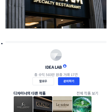
IDEA LAB
총 수익
583만 원
총 거래
17건
팔로우
문의하기
디자이너의 다른 작품
전체 작품 보기