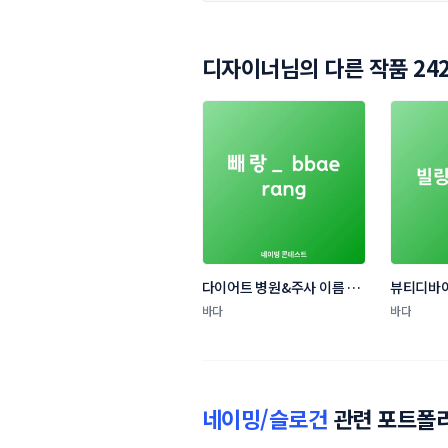
디자이너님의 다른 작품 24
다이어트 병원&주사 이름 네
뷰티디바
이밍 콘테스트
랜드 네이
바다
바다
네이밍/슬로건
관련 포트폴