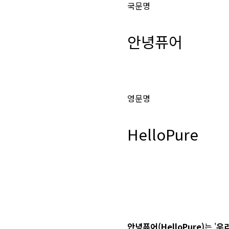
국문명
안녕퓨어
영문명
HelloPure
안녕퓨어(HelloPure)
는 '
우리