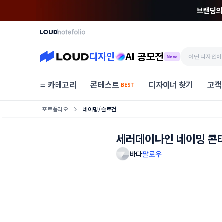
디자인
AI 공모전
New
카테고리
콘테스트
디자이너 찾기
고객
BEST
포트폴리오
네이밍/슬로건
세러데이나인 네이밍 콘
바다
팔로우