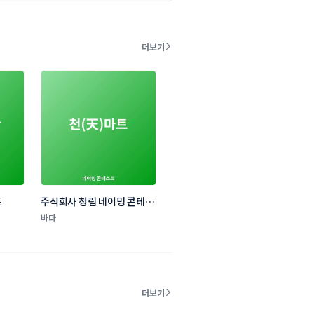
더보기
트
주식회사 청림 네이밍 콘테스
트
바다
더보기