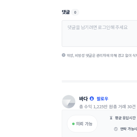
댓글
0
악성, 비방성 댓글은 관리자에 의해 경고 없이 삭
바다
팔로우
총 수익
1,225만 원
총 거래
30건
⏳
평균 응답시간
의뢰 가능
🕔
연락 가능