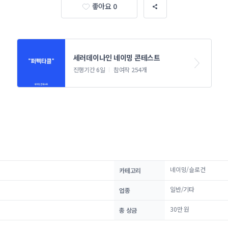
좋아요 0
세러데이나인 네이밍 콘테스트
진행기간 6일
참여작 254개
네이밍/슬로건
카테고리
일반/기타
업종
30만 원
총 상금