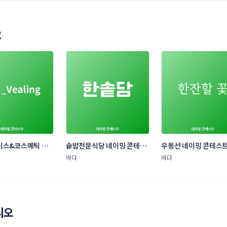
2
이스&코스메틱 브
솥밥전문식당 네이밍 콘테스
우동선 네이밍 콘테스
밍 콘테스트
트
바다
바다
리오