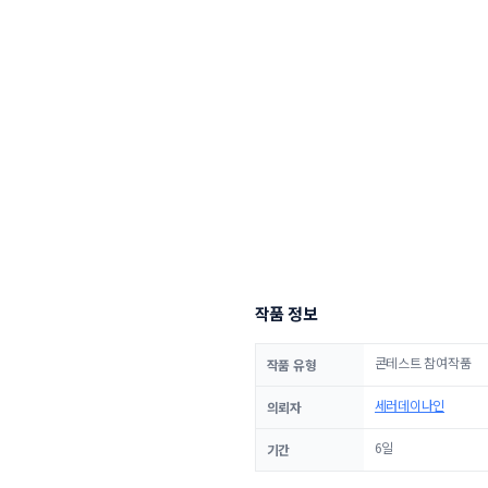
작품 정보
콘테스트 참여작품
작품 유형
세러데이나인
의뢰자
6일
기간