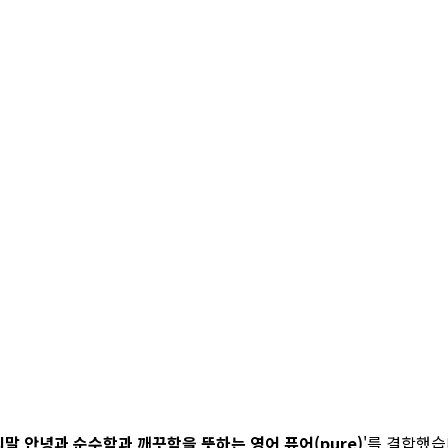
말 안녕과 순수함과 깨끗함을 뜻하는 영어 퓨어(pure)
'를 결합했습