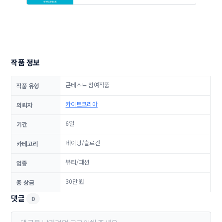
작품 정보
콘테스트 참여작품
작품 유형
카이트코리아
의뢰자
6일
기간
네이밍/슬로건
카테고리
뷰티/패션
업종
30만 원
총 상금
댓글
0