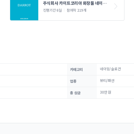
주식회사 카이트코리아 화장품 네이밍 
콘테스트
진행기간 6일
참여작 219개
네이밍/슬로건
카테고리
뷰티/패션
업종
30만 원
총 상금