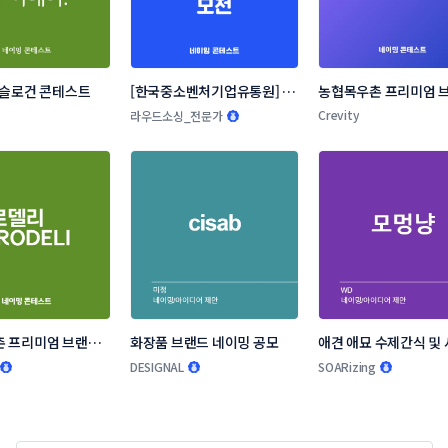
 슬로건 콘테스트
[한국중소벤처기업유통원] 소
농협목우촌 프리미엄 브
상공인 온라인 판로지원사업 
네이밍 공모
Crevity
라우드소싱_전문가
네이밍 공모전
 프리미엄 브랜드 
화장품 브랜드 네이밍 공모
애견 애묘 수제간식 및 
모
랜드 작명부탁드립니다
DESIGNAL
SOARizing