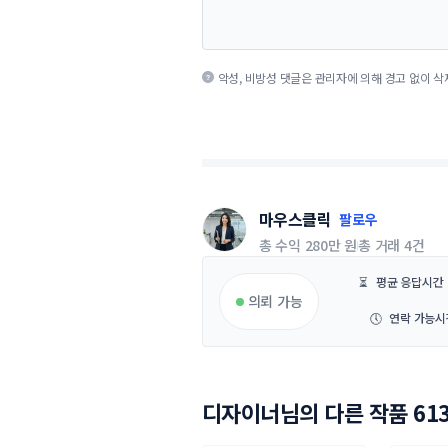
악성, 비방성 댓글은 관리자에 의해 경고 없이 삭
마우스클릭
팔로우
총 수익
280만 원
총 거래
4건
⏳
평균 응답시간
의뢰 가능
🕔
연락 가능시
디자이너님의 다른 작품 61