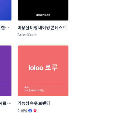
랜드 
미용실 미정 네이밍 콘테스트
BrandCode
사료 브
기능성 속옷 브랜딩
.
이름남