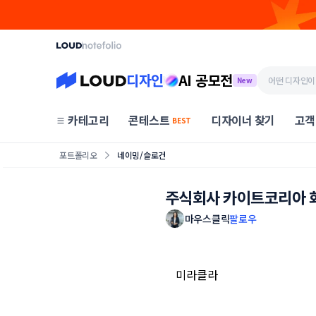
디자인
AI 공모전
New
카테고리
콘테스트
디자이너 찾기
고객
BEST
포트폴리오
네이밍/슬로건
주식회사 카이트코리아 
마우스클릭
팔로우
미라클라