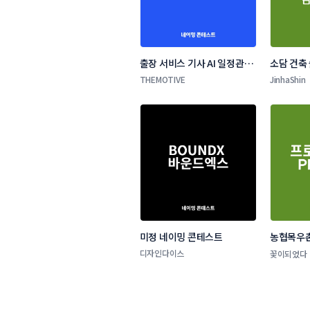
출장 서비스 기사 AI 일정관리 
소담 건축
앱 네이밍 콘테스트
THEMOTIVE
JinhaShin
미정 네이밍 콘테스트
농협목우촌
네이밍 공
디자인다이스
꽃이되었다