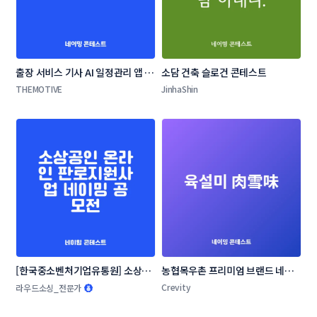
출장 서비스 기사 AI 일정관리 앱 네
소담 건축 슬로건 콘테스트
이밍 콘테스트
THEMOTIVE
JinhaShin
[한국중소벤처기업유통원] 소상공
농협목우촌 프리미엄 브랜드 네이
인 온라인 판로지원사업 네이밍 공
밍 공모
Crevity
라우드소싱_전문가
모전