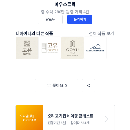
마우스클릭
총 수익
280만 원
총 거래
4건
팔로우
문의하기
디자이너의 다른 작품
전체 작품 보기
좋아요 0
오리고기집 네이밍 콘테스트
진행기간 6일
참여작 361개