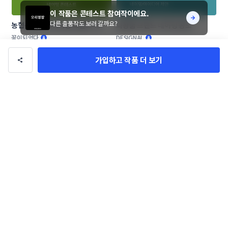
이 작품은 콘테스트 참여작이에요.
다른 출품작도 보러 갈까요?
농협목우촌 프리미엄 브랜드 네이
화장품 브랜드 네이밍 공모
밍 공모
꽃이되었다
DESIGNAL
가입하고 작품 더 보기
애견 애묘 수제간식 및 사료 브랜드 
기능성 속옷 브랜딩
작명부탁드립니다.
SOARizing
이름남
작품 전체보기(715,919)