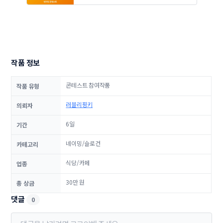
작품 정보
콘테스트 참여작품
작품 유형
러블리핑키
의뢰자
6일
기간
네이밍/슬로건
카테고리
식당/카페
업종
30만 원
총 상금
댓글
0