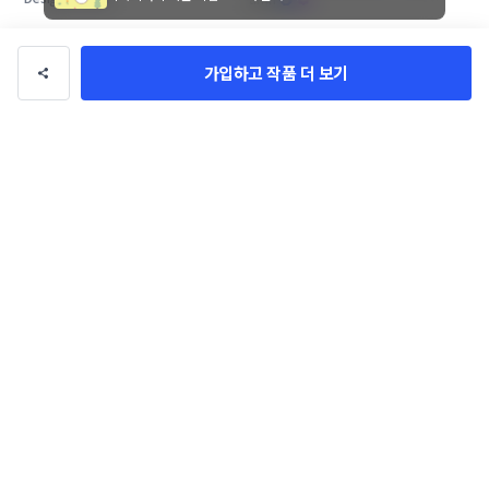
가입하고 작품 더 보기
멋쟁이도마도 (Dandy Domado 
뚝딱이사 로고+명함 콘테스트
로고 콘테스트
CW_Design
amh