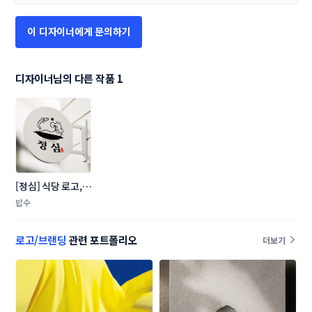
이 디자이너에게 문의하기
디자이너님의 다른 작품 1
[정심] 식당 로고,메
뉴판 (갈치 조림 전
밥수
문점)
로고/브랜딩
관련 포트폴리오
더보기