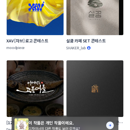
XAV [자브] 로고 콘테스트
설쿰 카페 SET 콘테스트
moodpiece
SHAKER_lab
[12일 마감] 어머니는 고등어를 로
[창업 기업] 슭다움 로고+명함 콘테
이 작품은 개인 작품이에요.
고 콘테스트
스트
디자이너의 다른 작품도 보러 갈까요?
Designer_Mua
amh