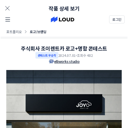
AD
작품 상세 보기
로그인
포트폴리오
로고/브랜딩
주식회사 조이렌트카 로고+명함 콘테스트
2024.07.01
조회수 482
콘테스트 우승작
elliworks studio