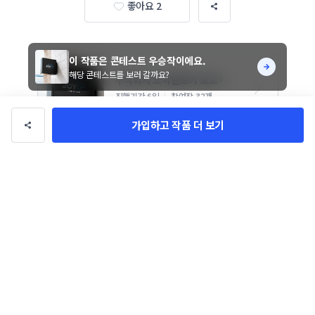
좋아요 2
이 작품은 콘테스트 우승작이에요.
해당 콘테스트를 보러 갈까요?
주식회사 조이렌트카 로고+명
함 콘테스트
진행기간 6일
참여작 32개
가입하고 작품 더 보기
파랑
영어
📞 단순한
작품 정보
콘테스트 우승작
작품 유형
활동적인검정0022
의뢰자
6일
기간