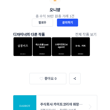
오니얌
총 수익
90만 원
총 거래
1건
팔로우
문의하기
디자이너의 다른 작품
전체 작품 보기
좋아요 0
주식회사 카이트코리아 화장품 
네이밍 콘테스트
진행기간 6일
참여작 219개