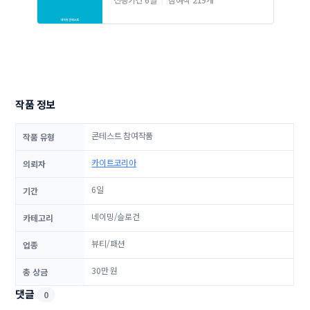
작품 정보
콘테스트 참여작품
작품 유형
카이트코리아
의뢰자
6일
기간
네이밍/슬로건
카테고리
뷰티/패션
업종
30만 원
총 상금
댓글
0