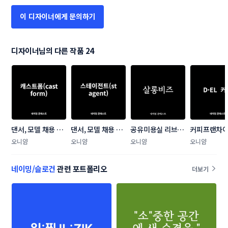
이 디자이너에게 문의하기
디자이너님의 다른 작품 24
댄서, 모델 채용 플
댄서, 모델 채용 플
공유미용실 리브랜
커피프랜차이
랫폼(에이전시) 네
랫폼(에이전시) 네
딩 네이밍 공모 
이밍 콘테스
오니얌
오니얌
오니얌
오니얌
이밍 콘테스트
이밍 콘테스트
네이밍/슬로건
관련 포트폴리오
더보기