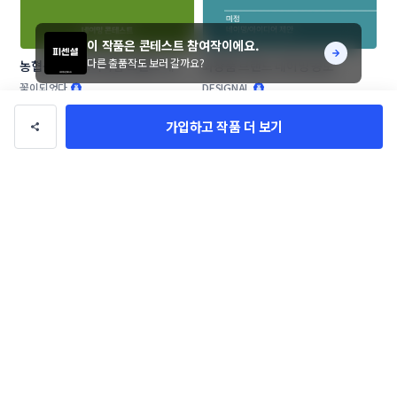
이 작품은 콘테스트 참여작이에요.
다른 출품작도 보러 갈까요?
농협목우촌 프리미엄 브랜드 네이
화장품 브랜드 네이밍 공모
밍 공모
꽃이되었다
DESIGNAL
가입하고 작품 더 보기
애견 애묘 수제간식 및 사료 브랜드 
기능성 속옷 브랜딩
작명부탁드립니다.
SOARizing
이름남