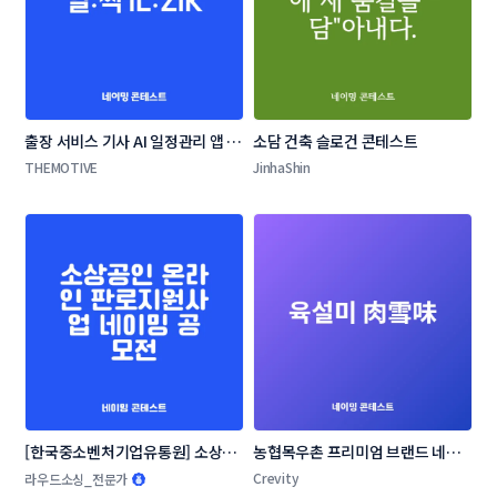
출장 서비스 기사 AI 일정관리 앱 네
소담 건축 슬로건 콘테스트
이밍 콘테스트
THEMOTIVE
JinhaShin
[한국중소벤처기업유통원] 소상공
농협목우촌 프리미엄 브랜드 네이
인 온라인 판로지원사업 네이밍 공
밍 공모
Crevity
라우드소싱_전문가