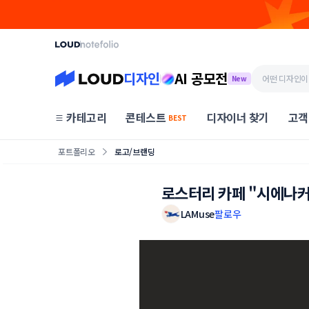
디자인
AI 공모전
New
카테고리
콘테스트
디자이너 찾기
고객
BEST
포트폴리오
로고/브랜딩
로스터리 카페 "시에나
LAMuse
팔로우