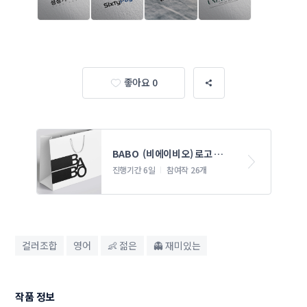
좋아요 0
BABO  (비에이비오) 로고 콘테
스트
진행기간 6일
참여작 26개
컬러조합
영어
👶 젊은
👻 재미있는
작품 정보