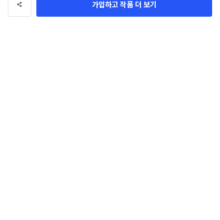
가입하고 작품 더 보기
등록
MJH2
팔로우
총 수익
0만 원
총 거래
0건
의뢰 가능
이 디자이너에게 문의하기
디자이너님의 다른 작품 21