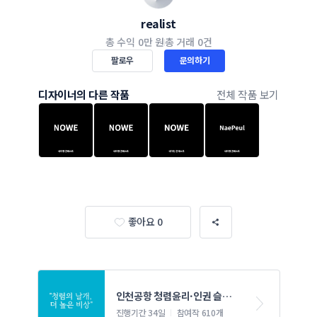
realist
총 수익
0만 원
총 거래
0건
팔로우
문의하기
디자이너의 다른 작품
전체 작품 보기
좋아요 0
인천공항 청렴윤리·인권 슬로
건 대국민 공모전
진행기간 34일
참여작 610개