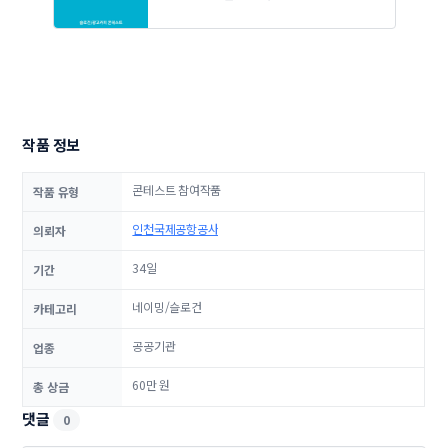
작품 정보
콘테스트 참여작품
작품 유형
인천국제공항공사
의뢰자
34일
기간
네이밍/슬로건
카테고리
공공기관
업종
60만 원
총 상금
댓글
0