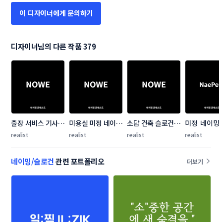
이 디자이너에게 문의하기
디자이너님의 다른 작품 379
출장 서비스 기사 
미용실 미정 네이밍 
소담 건축 슬로건 
미정  네이밍
AI 일정관리 앱 네
콘테스트
콘테스트
스트
realist
realist
realist
realist
이밍 콘테스트
네이밍/슬로건
관련 포트폴리오
더보기