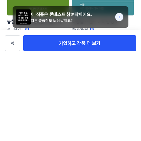
이 작품은 콘테스트 참여작이에요.
다른 출품작도 보러 갈까요?
농협목우촌 프리미엄 브랜드 네이
화장품 브랜드 네이밍 공모
밍 공모
꽃이되었다
DESIGNAL
가입하고 작품 더 보기
애견 애묘 수제간식 및 사료 브랜드 
기능성 속옷 브랜딩
작명부탁드립니다.
SOARizing
이름남