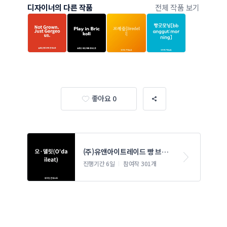
디자이너의 다른 작품
전체 작품 보기
좋아요 0
(주)유앤아이트레이드 빵 브랜
드 네이밍 콘테스트
진행기간 6일
참여작 301개