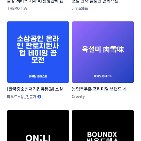
출장 서비스 기사 AI 일정관리 앱 네
소담 건축 슬로건 콘테스트
이밍 콘테스트
THEMOTIVE
JinhaShin
[한국중소벤처기업유통원] 소상공
농협목우촌 프리미엄 브랜드 네이
인 온라인 판로지원사업 네이밍 공
밍 공모
Crevity
라우드소싱_전문가
모전