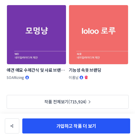
애견 애묘 수제간식 및 사료 브랜드 
기능성 속옷 브랜딩
작명부탁드립니다.
SOARizing
이름남
작품 전체보기(715,924)
가입하고 작품 더 보기