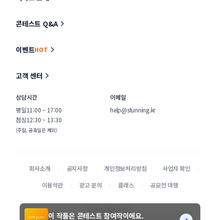
콘테스트 Q&A
이벤트
HOT
고객 센터
상담시간
이메일
평일
11:00 ~ 17:00
help@stunning.kr
점심
12:30 ~ 13:30
(주말, 공휴일은 제외)
회사소개
공지사항
개인정보처리방침
사업자 확인
이용약관
광고 문의
클래스
공모전 대행
© STUNNING INC.
이 작품은 콘테스트 참여작이에요.
본 사이트에 게시된 디자이너 및 의뢰기업 정보가 무단으로 수집되는 것을 거부합니다.