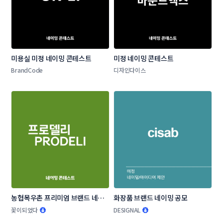
미용실 미정 네이밍 콘테스트
미정 네이밍 콘테스트
BrandCode
디자인다이스
농협목우촌 프리미엄 브랜드 네이
화장품 브랜드 네이밍 공모
밍 공모
꽃이되었다
DESIGNAL