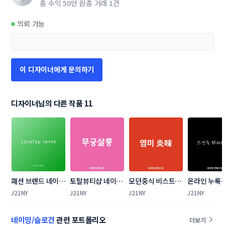
총 수익
50만 원
총 거래
1건
의뢰 가능
이 디자이너에게 문의하기
디자이너님의 다른 작품 11
패션 브랜드 네이밍 
토탈뷰티샵 네이밍 
모던중식 비스트로 
온라인 누룩
콘테스트
콘테스트
네이밍
사이름을  
J21NY
J21NY
J21NY
J21NY
요. 네이밍 
트
네이밍/슬로건
관련 포트폴리오
더보기