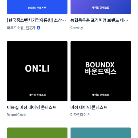
[한국중소벤처기업유통원] 소상공
농협목우촌 프리미엄 브랜드 네이
인 온라인 판로지원사업 네이밍 공
밍 공모
Crevity
라우드소싱_전문가
모전
미용실 미정 네이밍 콘테스트
미정 네이밍 콘테스트
BrandCode
디자인다이스