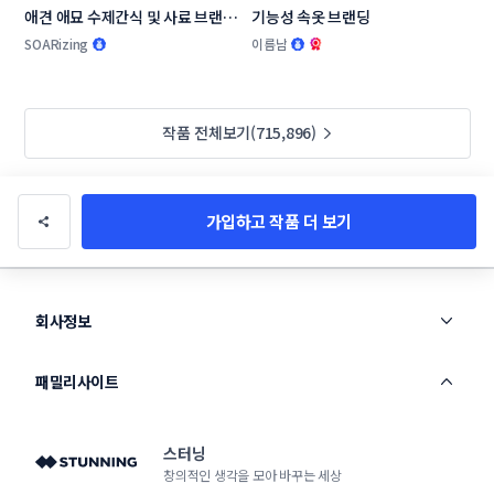
애견 애묘 수제간식 및 사료 브랜드 
기능성 속옷 브랜딩
작명부탁드립니다.
SOARizing
이름남
작품 전체보기(715,896)
가입하고 작품 더 보기
회사정보
패밀리사이트
스터닝
창의적인 생각을 모아 바꾸는 세상