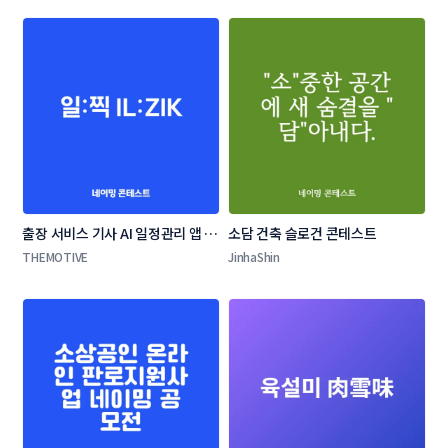
출장 서비스 기사 AI 일정관리 앱 네
소담 건축 슬로건 콘테스트
이밍 콘테스트
THEMOTIVE
JinhaShin