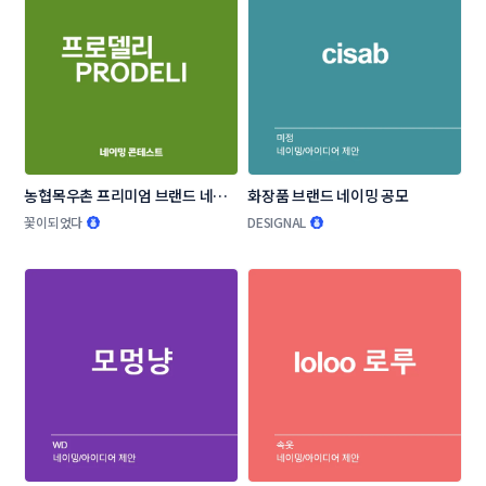
농협목우촌 프리미엄 브랜드 네이
화장품 브랜드 네이밍 공모
밍 공모
꽃이되었다
DESIGNAL