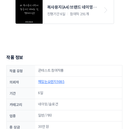
복사용지(A4) 브랜드 네이밍 콘
테스트
진행기간 6일
참여작 291개
작품 정보
콘테스트 참여작품
작품 유형
재밌는오렌지9865
의뢰자
6일
기간
네이밍/슬로건
카테고리
일반/기타
업종
30만 원
총 상금