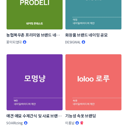
농협목우촌 프리미엄 브랜드 네이
화장품 브랜드 네이밍 공모
밍 공모
꽃이되었다
DESIGNAL
애견 애묘 수제간식 및 사료 브랜드 
기능성 속옷 브랜딩
작명부탁드립니다.
SOARizing
이름남