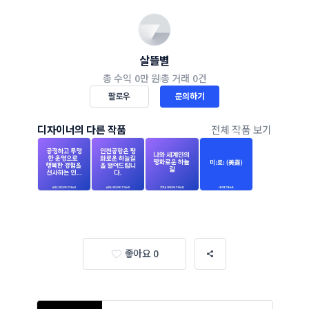
살뜰별
총 수익
0만 원
총 거래
0건
팔로우
문의하기
디자이너의 다른 작품
전체 작품 보기
좋아요 0