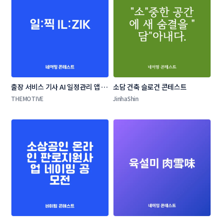
출장 서비스 기사 AI 일정관리 앱 네
소담 건축 슬로건 콘테스트
이밍 콘테스트
THEMOTIVE
JinhaShin