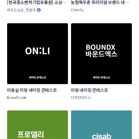
[한국중소벤처기업유통원] 소상공
농협목우촌 프리미엄 브랜드 네이
인 온라인 판로지원사업 네이밍 공
밍 공모
Crevity
라우드소싱_전문가
모전
미용실 미정 네이밍 콘테스트
미정 네이밍 콘테스트
BrandCode
디자인다이스