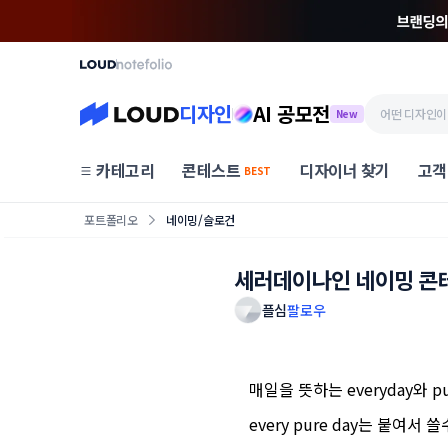
디자인
AI 공모전
New
카테고리
콘테스트
디자이너 찾기
고객
BEST
포트폴리오
네이밍/슬로건
세러데이나인 네이밍 콘
플심
팔로우
매일을 뜻하는 everyday와 
every pure day는 붙여