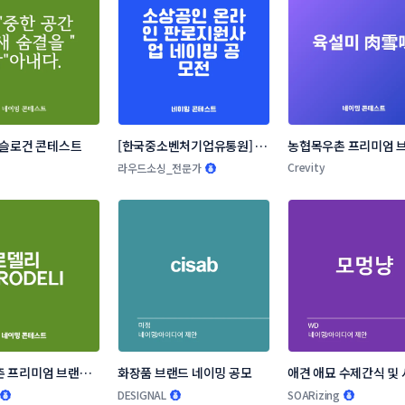
 슬로건 콘테스트
[한국중소벤처기업유통원] 소
농협목우촌 프리미엄 브
상공인 온라인 판로지원사업 
네이밍 공모
Crevity
라우드소싱_전문가
네이밍 공모전
 프리미엄 브랜드 
화장품 브랜드 네이밍 공모
애견 애묘 수제간식 및 
모
랜드 작명부탁드립니다
DESIGNAL
SOARizing