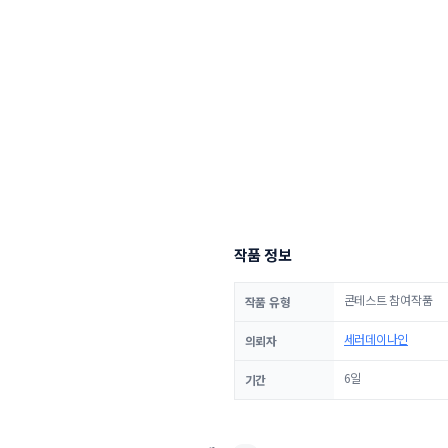
작품 정보
콘테스트 참여작품
작품 유형
세러데이나인
의뢰자
6일
기간