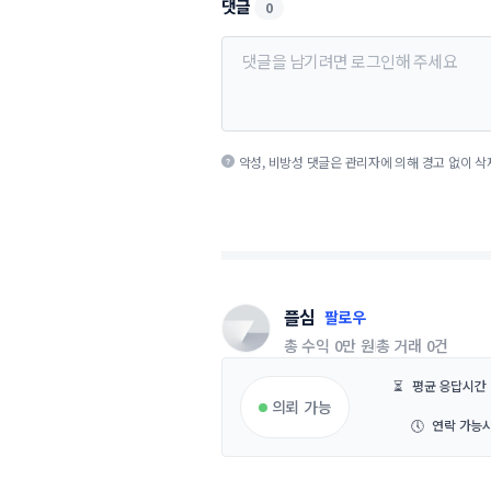
댓글
0
악성, 비방성 댓글은 관리자에 의해 경고 없이 삭
플심
팔로우
총 수익
0만 원
총 거래
0건
⏳
평균 응답시간
의뢰 가능
🕔
연락 가능