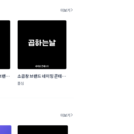
더보기
브랜드 
소곱창 브랜드 네이밍 콘테스
트
플심
더보기