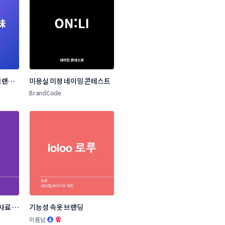
랜드 
미용실 미정 네이밍 콘테스트
BrandCode
사료 브
기능성 속옷 브랜딩
.
이름남