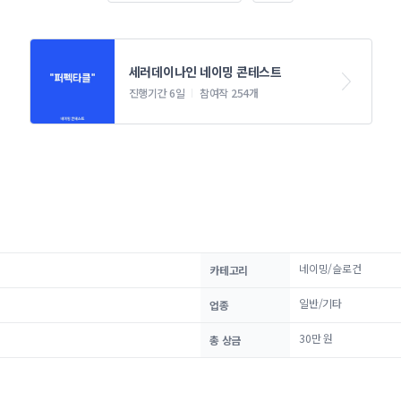
세러데이나인 네이밍 콘테스트
진행기간 6일
참여작 254개
네이밍/슬로건
카테고리
일반/기타
업종
30만 원
총 상금