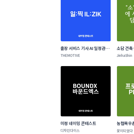
출장 서비스 기사 AI 일정관리 
소담 건축
앱 네이밍 콘테스트
THEMOTIVE
JinhaShin
미정 네이밍 콘테스트
농협목우촌
네이밍 공
디자인다이스
꽃이되었다