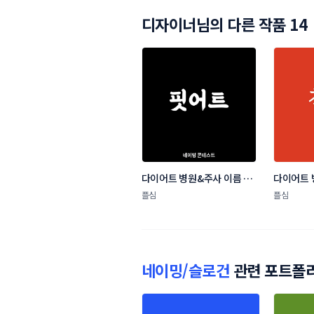
디자이너님의 다른 작품 14
다이어트 병원&주사 이름 네
다이어트 
이밍 콘테스트
이밍 콘테
플심
플심
네이밍/슬로건
관련 포트폴