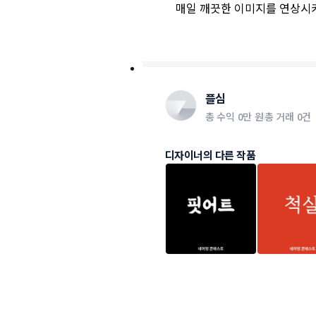
매일 깨끗한 이미지를 연상시
플심
총 수익
0만 원
총 거래
0건
디자이너의 다른 작품