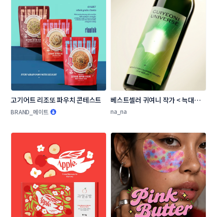
고기어트 리조또 파우치 콘테스트
베스트셀러 귀여니 작가 < 늑대의 
유혹 > 와인 라벨 디자인 콘테스트
na_na
BRAND_메이트