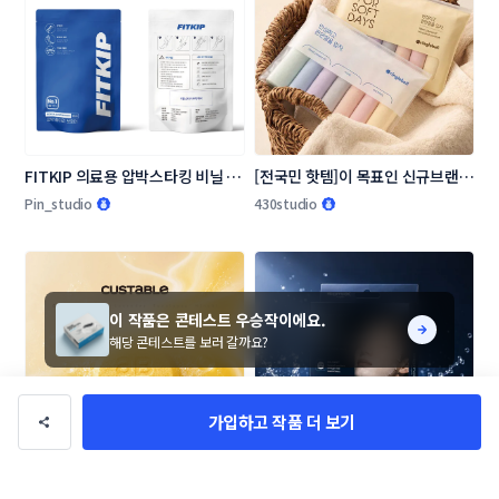
FITKIP 의료용 압박스타킹 비닐 패
[전국민 핫템]이 목표인 신규브랜드 
키지 디자인 의뢰
링글벨 언더웨어 패키지 콘테스트
Pin_studio
430studio
입니다
이 작품은 콘테스트 우승작이에요.
해당 콘테스트를 보러 갈까요?
가입하고 작품 더 보기
소크 주식회사 파우치(삼방봉투) 콘
SigmaX 페이셜 시트 마스크(for 