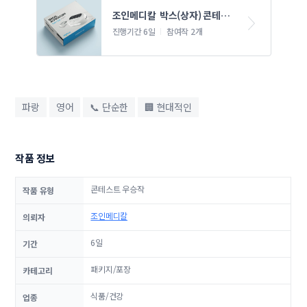
조인메디칼  박스(상자) 콘테스
트
진행기간 6일
참여작 2개
파랑
영어
📞 단순한
🏢 현대적인
작품 정보
콘테스트 우승작
작품 유형
조인메디칼
의뢰자
6일
기간
패키지/포장
카테고리
식품/건강
업종