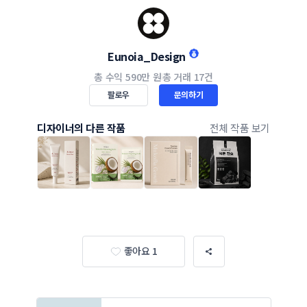
Eunoia_Design
총 수익
590만 원
총 거래
17건
팔로우
문의하기
디자이너의 다른 작품
전체 작품 보기
좋아요 1