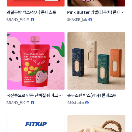
과일공방 박스(상자) 콘테스트
Pink Butter 라벨(파우치) 콘테스
트
BRAND_메이트
SHAKER_lab
국산콩으로 만든 단백질 쉐이크 패
충무소반 박스(상자) 콘테스트
키지(파우치) 디자인 콘테스트
BRAND_메이트
430studio