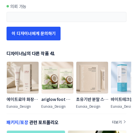
의뢰 가능
이 디자이너에게 문의하기
디자이너님의 다른 작품 41
에이트로아 화장품 
ariglow foot 
초유기반 분말 스틱 
바이트테크놀
라벨+박스 콘테스
mask 패키지 디자
라벨+박스 콘테스
박스(상자) 
Eunoia_Design
Eunoia_Design
Eunoia_Design
Eunoia_Desi
트
인
트
트
패키지/포장
관련 포트폴리오
더보기