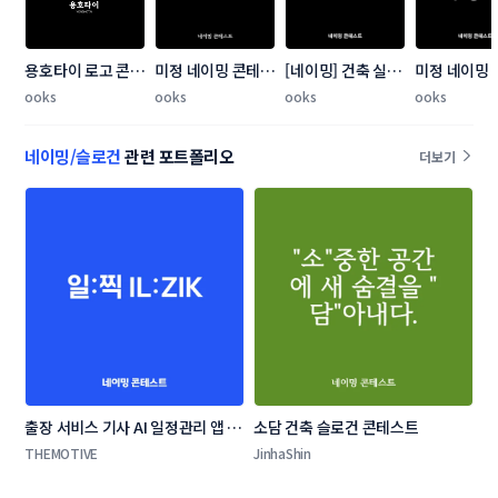
용호타이 로고 콘테
미정 네이밍 콘테스
[네이밍] 건축 실내 
미정 네이밍
스트
트
인테리어 제품 네이
트
ooks
ooks
ooks
ooks
밍 공모
네이밍/슬로건
관련 포트폴리오
더보기
출장 서비스 기사 AI 일정관리 앱 네
소담 건축 슬로건 콘테스트
이밍 콘테스트
THEMOTIVE
JinhaShin