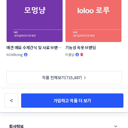
애견 애묘 수제간식 및 사료 브랜드 
기능성 속옷 브랜딩
작명부탁드립니다.
SOARizing
이름남
작품 전체보기(715,887)
가입하고 작품 더 보기
회사정보