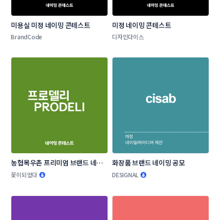
미용실 미정 네이밍 콘테스트
미정 네이밍 콘테스트
BrandCode
디자인다이스
농협목우촌 프리미엄 브랜드 네이
화장품 브랜드 네이밍 공모
밍 공모
꽃이되었다
DESIGNAL