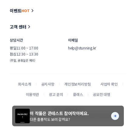
이벤트
HOT
고객 센터
상담시간
이메일
평일
11:00 ~ 17:00
help@stunning.kr
점심
12:30 ~ 13:30
(주말, 공휴일은 제외)
회사소개
공지사항
개인정보처리방침
사업자 확인
이용약관
광고 문의
클래스
공모전 대행
© STUNNING INC.
이 작품은 콘테스트 참여작이에요.
본 사이트에 게시된 디자이너 및 의뢰기업 정보가 무단으로 수집되는 것을 거부합니다.
다른 출품작도 보러 갈까요?