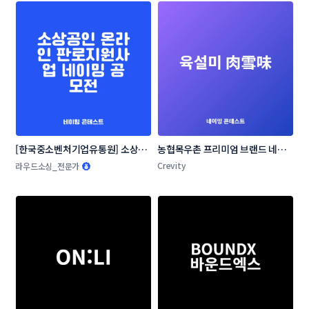
[한국중소벤처기업유통원] 소상공
농협목우촌 프리미엄 브랜드 네이
인 온라인 판로지원사업 네이밍 공
밍 공모
Crevity
라우드소싱_전문가
모전