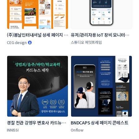
(주)봄날인터내셔널 상세 페이지 콘
유저/관리자용 IoT 장비 모니터링 
테스트
및 원격 제어 모바일 앱 UI/UX
스튜디오 에잇프레임
CEG design
경찰 전관 강영우 변호사 카드뉴스 
BNDCAPS 상세 페이지 콘테스트
제작 콘테스트
INNISSI
Onflow