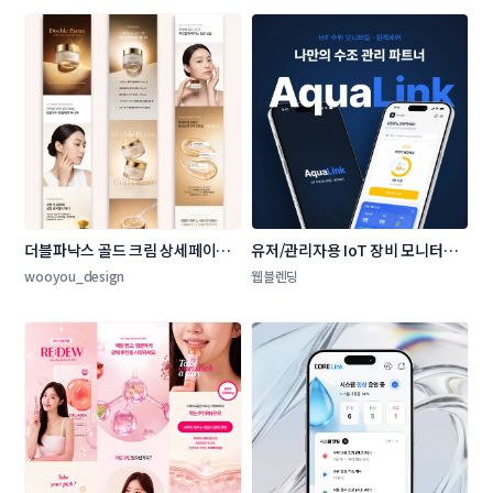
더블파낙스 골드 크림 상세페이지 
유저/관리자용 IoT 장비 모니터링 
제작
및 원격 제어 모바일 앱 UI/UX
wooyou_design
웹블렌딩