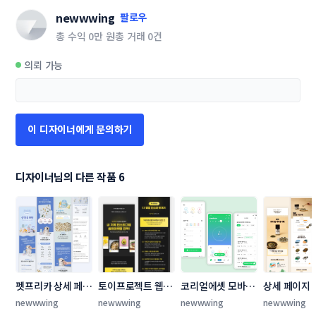
newwwing
팔로우
총 수익
0만 원
총 거래
0건
의뢰 가능
이 디자이너에게 문의하기
디자이너님의 다른 작품 6
펫프리카 상세 페이
토이프로젝트 웹/
코리얼에셋 모바일 
상세 페이지
지 콘테스트
홈페이지 콘테스트
앱 콘테스트
트
newwwing
newwwing
newwwing
newwwing