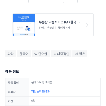
부동산 약정서비스 KAP한국자
산매입 웹/모바일 콘테스트
진행기간 6일
참여작 4개
파랑
한국어
📞 단순한
🧢 대중적인
👶 젊은
작품 정보
콘테스트 참여작품
작품 유형
재밌는하양6954
의뢰자
6일
기간