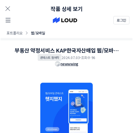
AD
작품 상세 보기
로그인
포트폴리오
웹/모바일
부동산 약정서비스 KAP한국자산매입 웹/모바일
콘테스트
2024.07.03
조회수 96
콘테스트 참여작
newwwing