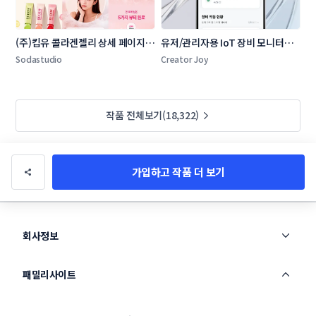
(주)킵유 콜라겐젤리 상세 페이지 
유저/관리자용 IoT 장비 모니터링 
콘테스트
및 원격 제어 모바일 앱 UI/UX
Sodastudio
Creator Joy
작품 전체보기(18,322)
가입하고 작품 더 보기
회사정보
패밀리사이트