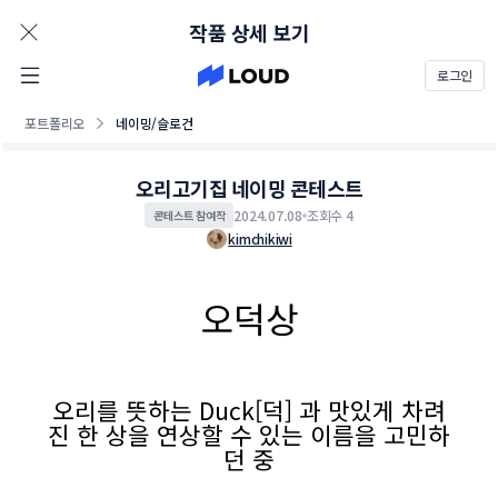
AD
작품 상세 보기
로그인
포트폴리오
네이밍/슬로건
오리고기집 네이밍 콘테스트
2024.07.08
조회수 4
콘테스트 참여작
kimchikiwi
오덕상
오리를 뜻하는 Duck[덕] 과 맛있게 차려
진 한 상을 연상할 수 있는 이름을 고민하
던 중