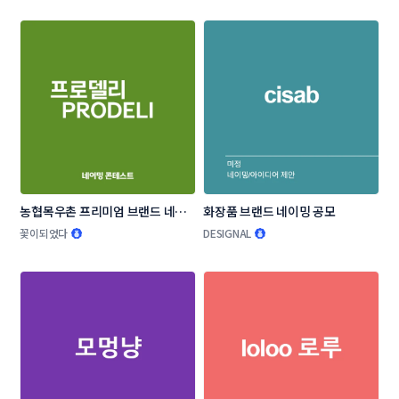
농협목우촌 프리미엄 브랜드 네이
화장품 브랜드 네이밍 공모
밍 공모
꽃이되었다
DESIGNAL