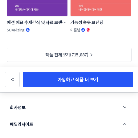
애견 애묘 수제간식 및 사료 브랜드 
기능성 속옷 브랜딩
작명부탁드립니다.
SOARizing
이름남
작품 전체보기(715,887)
가입하고 작품 더 보기
회사정보
패밀리사이트