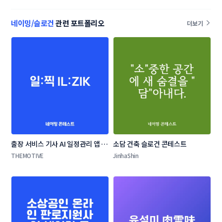
다.
합공간) 네이밍 콘
스트
테스트
네이밍/슬로건
관련 포트폴리오
더보기
출장 서비스 기사 AI 일정관리 앱 네
소담 건축 슬로건 콘테스트
이밍 콘테스트
THEMOTIVE
JinhaShin