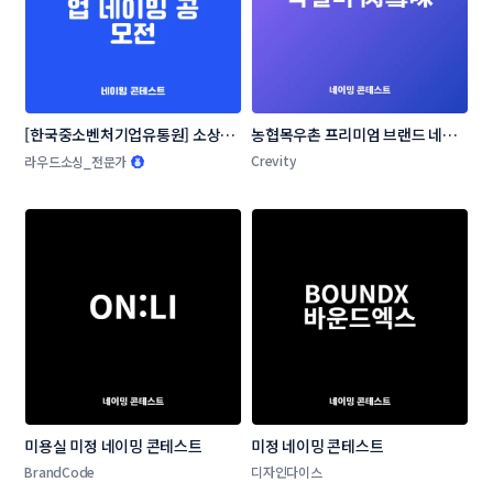
[한국중소벤처기업유통원] 소상공
농협목우촌 프리미엄 브랜드 네이
인 온라인 판로지원사업 네이밍 공
밍 공모
Crevity
라우드소싱_전문가
모전
미용실 미정 네이밍 콘테스트
미정 네이밍 콘테스트
BrandCode
디자인다이스