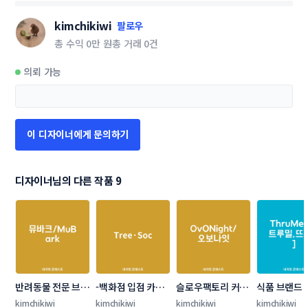
kimchikiwi
팔로우
총 수익
0만 원
총 거래
0건
의뢰 가능
이 디자이너에게 문의하기
디자이너님의 다른 작품 9
반려동물 전문 브랜
-백화점 입점 카페
슬로우팩토리 커피
식품 브랜드 
드 이름을 공모합니
(책, 음악등 문화복
브랜드 네이밍 콘테
콘테스트
kimchikiwi
kimchikiwi
kimchikiwi
kimchikiwi