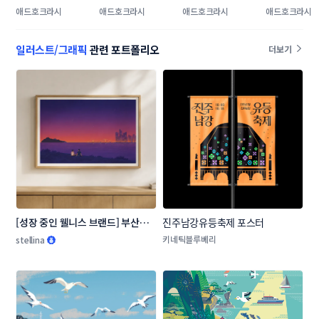
인쇄물 포스터
온라인 홍보 캠페인 
온라인(SNS) 콘텐
인(SNS) 홍
애드호크라시
애드호크라시
애드호크라시
애드호크라시
컨셉 이미지 
츠 제작
뉴스 콘텐츠 
일러스트/그래픽
관련 포트폴리오
더보기
[성장 중인 웰니스 브랜드] 부산의 
진주남강유등축제 포스터
장소, 순간을 담은 일러스트 3종
키네틱블루베리
stellina