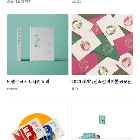
타겟 상품 카드 플레이트 디자인)
스튜디오 에이치
ten35
단행본 표지 디자인 의뢰
2020 세계유산축전 아이콘 공모전
ceeco
JHR