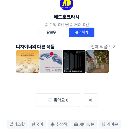
애드호크라시
총 수익
0만 원
총 거래
0건
팔로우
문의하기
디자이너의 다른 작품
전체 작품 보기
좋아요 0
컬러조합
한국어
☀ 추상적
👻 재미있는
🐰 귀여운