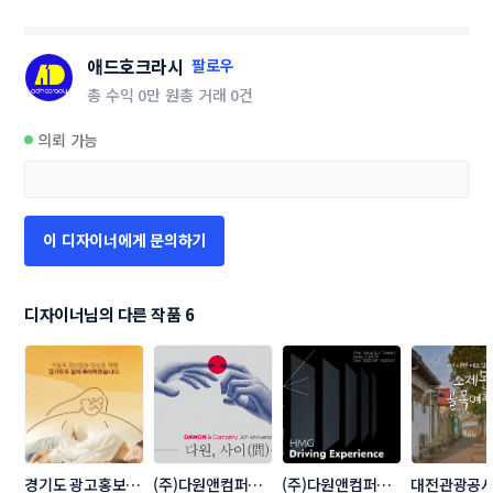
애드호크라시
팔로우
총 수익
0만 원
총 거래
0건
의뢰 가능
이 디자이너에게 문의하기
디자이너님의 다른 작품 6
경기도 광고홍보제 
(주)다원앤컴퍼니 
(주)다원앤컴퍼니 
대전관광공사