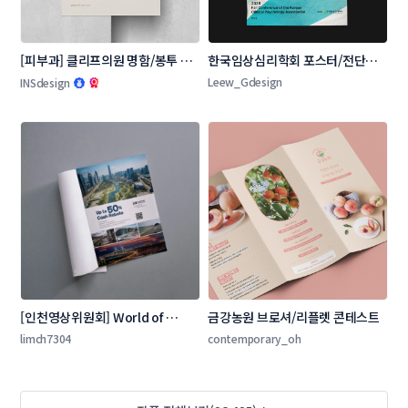
[피부과] 클리프의원 명함/봉투 콘
한국임상심리학회 포스터/전단지 
테스트
콘테스트
Leew_Gdesign
INSdesign
[인천영상위원회] World of 
금강농원 브로셔/리플렛 콘테스트
Locations 잡지 광고 콘테스트
limch7304
contemporary_oh