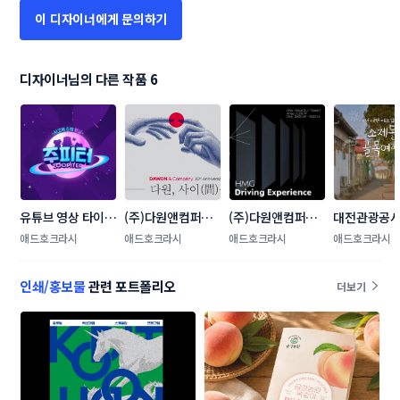
이 디자이너에게 문의하기
디자이너님의 다른 작품 6
유튜브 영상 타이틀 
(주)다원앤컴퍼니 
(주)다원앤컴퍼니 
대전관광공사
모션그래픽(디자
온라인 홍보 캠페인 
온라인(SNS) 콘텐
인(SNS) 홍
애드호크라시
애드호크라시
애드호크라시
애드호크라시
인, 편집) 제작
컨셉 이미지 
츠 제작
뉴스 콘텐츠 
인쇄/홍보물
관련 포트폴리오
더보기