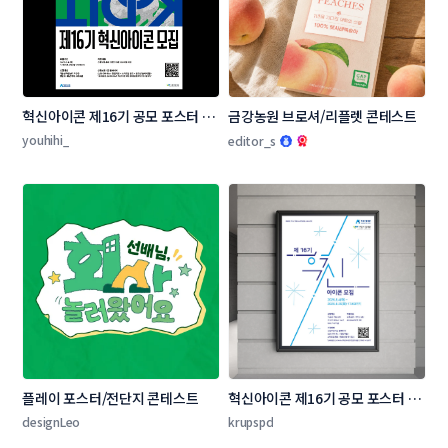
혁신아이콘 제16기 공모 포스터 디
금강농원 브로셔/리플렛 콘테스트
자인 콘테스트
youhihi_
editor_s
플레이 포스터/전단지 콘테스트
혁신아이콘 제16기 공모 포스터 디
자인 콘테스트
designLeo
krupspd