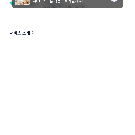
노트폴리오
디자이너의 다른 작품도 보러 갈까요?
국내 최대 포트폴리오 플랫폼
서비스 소개
콘테스트 Q&A
이벤트
HOT
고객 센터
상담시간
이메일
평일
11:00 ~ 17:00
help@stunning.kr
점심
12:30 ~ 13:30
(주말, 공휴일은 제외)