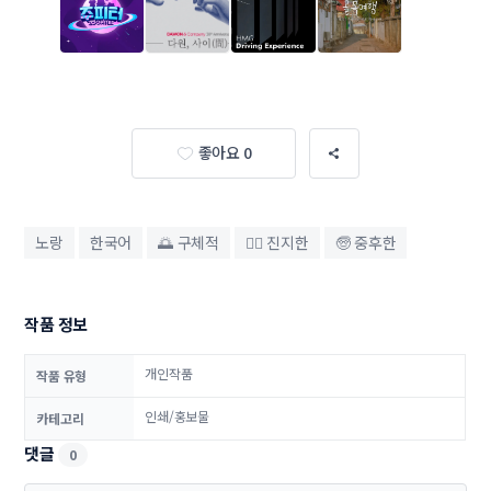
좋아요 0
노랑
한국어
🌅 구체적
💂‍♀️ 진지한
🧓 중후한
작품 정보
개인작품
작품 유형
인쇄/홍보물
카테고리
댓글
0