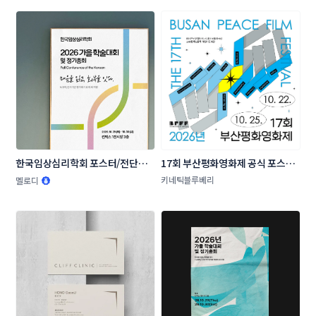
한국임상심리학회 포스터/전단지 
17회 부산평화영화제 공식 포스터 
콘테스트
공모
키네틱블루베리
멜로디