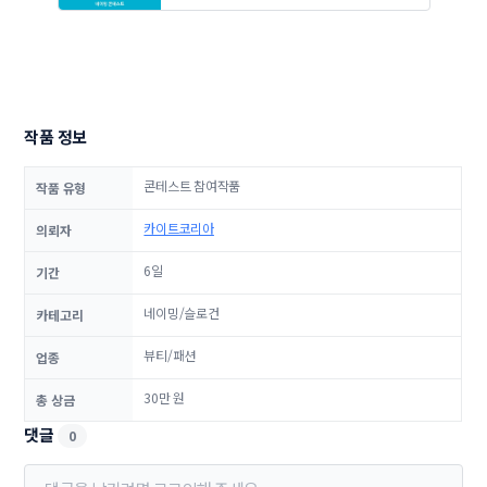
작품 정보
콘테스트 참여작품
작품 유형
카이트코리아
의뢰자
6일
기간
네이밍/슬로건
카테고리
뷰티/패션
업종
30만 원
총 상금
댓글
0