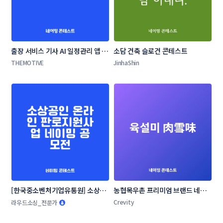
출장 서비스 기사 AI 일정관리 앱 네
소담 건축 슬로건 콘테스트
이밍 콘테스트
THEMOTIVE
JinhaShin
[한국중소벤처기업유통원] 소상공
농협목우촌 프리미엄 브랜드 네이
인 온라인 판로지원사업 네이밍 공
밍 공모
Crevity
라우드소싱_전문가
모전