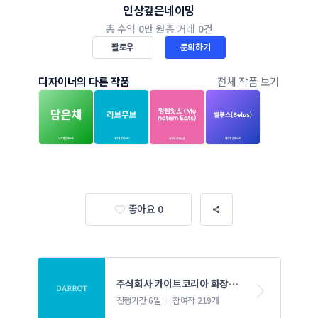
인상깊은네이밍
총 수익
0만 원
총 거래
0건
팔로우
문의하기
디자이너의 다른 작품
전체 작품 보기
좋아요 0
주식회사 카이트코리아 화장품 
네이밍 콘테스트
진행기간 6일
참여작 219개