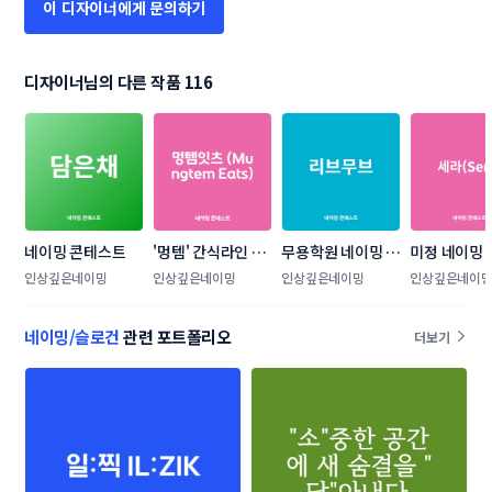
이 디자이너에게 문의하기
디자이너님의 다른 작품 116
네이밍 콘테스트
'멍템' 간식라인 네
무용학원 네이밍 콘
미정 네이밍
이밍 콘테스트
테스트
트
인상깊은네이밍
인상깊은네이밍
인상깊은네이밍
인상깊은네이
네이밍/슬로건
관련 포트폴리오
더보기