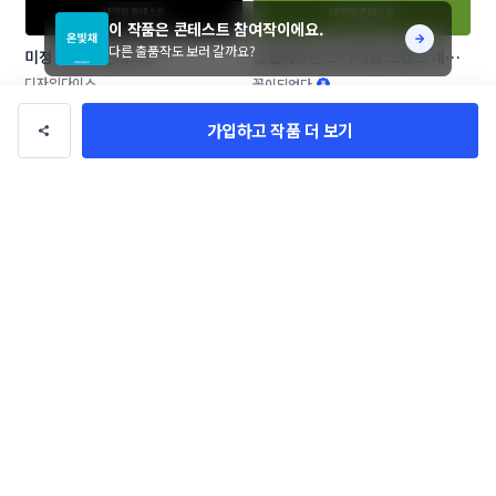
이 작품은 콘테스트 참여작이에요.
다른 출품작도 보러 갈까요?
미정 네이밍 콘테스트
농협목우촌 프리미엄 브랜드 네이
밍 공모
디자인다이스
꽃이되었다
가입하고 작품 더 보기
화장품 브랜드 네이밍 공모
애견 애묘 수제간식 및 사료 브랜드 
작명부탁드립니다.
DESIGNAL
SOARizing
작품 전체보기(715,810)