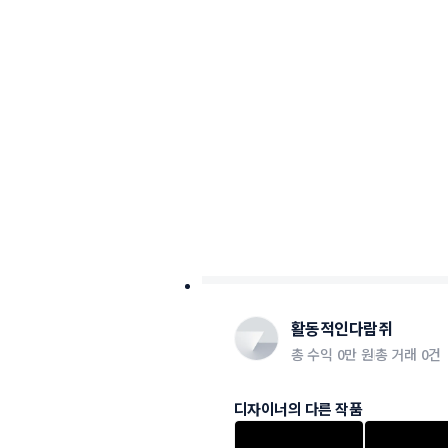
활동적인다람쥐
총 수익
0만 원
총 거래
0건
디자이너의 다른 작품