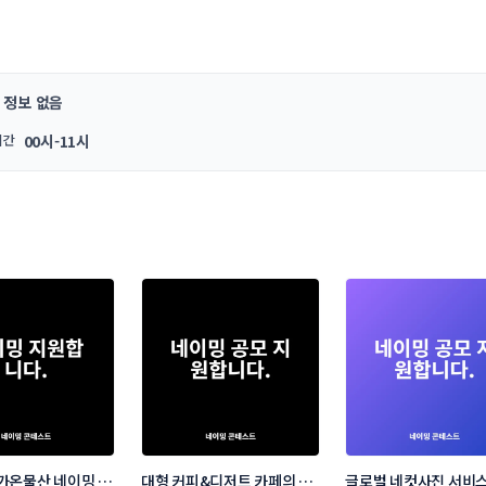
정보 없음
시간
00시-11시
가온물산 네이밍 콘
대형 커피&디저트 카페의 네
글로벌 네컷사진 서비스