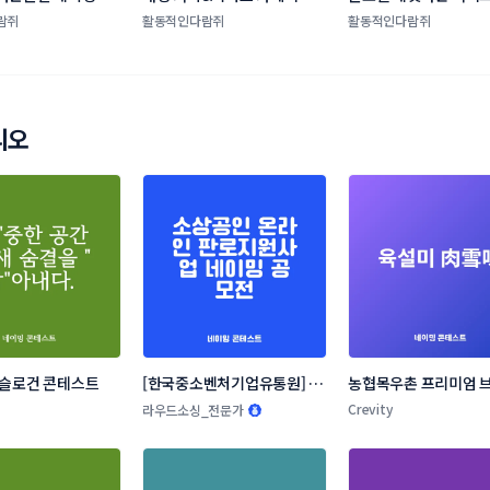
이밍 콘테스트 
밍 콘테스트
람쥐
활동적인다람쥐
활동적인다람쥐
리오
 슬로건 콘테스트
[한국중소벤처기업유통원] 소
농협목우촌 프리미엄 브
상공인 온라인 판로지원사업 
네이밍 공모
Crevity
라우드소싱_전문가
네이밍 공모전