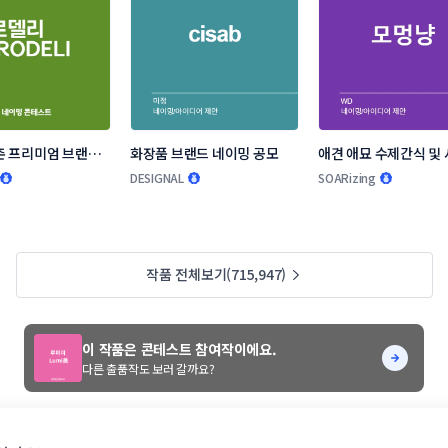
 프리미엄 브랜드 
화장품 브랜드 네이밍 공모
애견 애묘 수제간식 및 
모
랜드 작명부탁드립니다
DESIGNAL
SOARizing
작품 전체보기(715,947)
이 작품은 콘테스트 참여작이에요.
다른 출품작도 보러 갈까요?