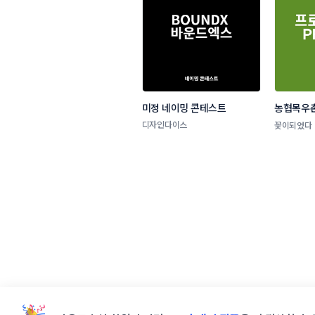
미정 네이밍 콘테스트
농협목우촌
네이밍 공
디자인다이스
꽃이되었다