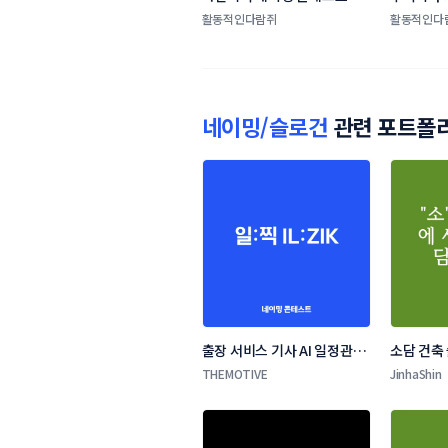
테스트
활동적인다람쥐
활동적인다
네이밍/슬로건
관련 포트폴
출장 서비스 기사 AI 일정관리 
소담 건축
앱 네이밍 콘테스트
THEMOTIVE
JinhaShin