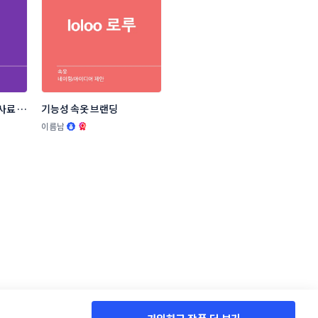
사료 브
기능성 속옷 브랜딩
.
이름남