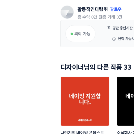
활동적인다람쥐
팔로우
총 수익
0만 원
총 거래
0건
⏳
평균 응답시간
의뢰 가능
🕔
연락 가능
디자이너님의 다른 작품 33
나린기획 네이밍 콘테스트
주식회사 