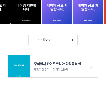
좋아요 0
주식회사 카이트코리아 화장품 네이밍 
콘테스트
진행기간 6일
참여작 219개