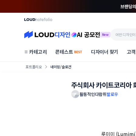
디자인
AI 공모전
New
카테고리
콘테스트
디자이너 찾기
고객
BEST
포트폴리오
네이밍/슬로건
주식회사 카이트코리아 
활동적인다람쥐
팔로우
루미미 (Lumim