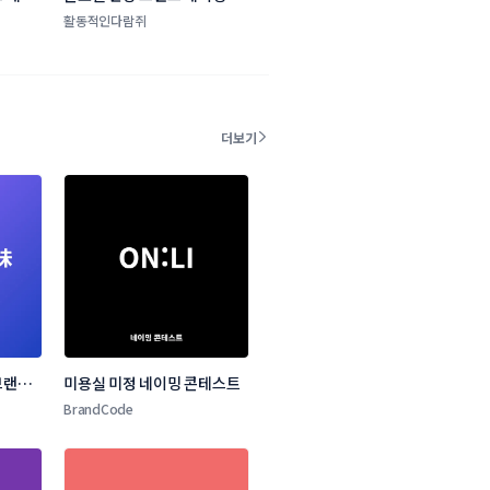
테스트
활동적인다람쥐
더보기
랜드 
미용실 미정 네이밍 콘테스트
BrandCode