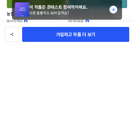
이 작품은 콘테스트 참여작이에요.
다른 출품작도 보러 갈까요?
농협목우촌 프리미엄 브랜드 네이
화장품 브랜드 네이밍 공모
밍 공모
꽃이되었다
DESIGNAL
가입하고 작품 더 보기
애견 애묘 수제간식 및 사료 브랜드 
기능성 속옷 브랜딩
작명부탁드립니다.
SOARizing
이름남
작품 전체보기(715,931)