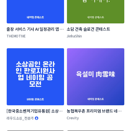
출장 서비스 기사 AI 일정관리 앱 네
소담 건축 슬로건 콘테스트
이밍 콘테스트
THEMOTIVE
JinhaShin
[한국중소벤처기업유통원] 소상공
농협목우촌 프리미엄 브랜드 네이
인 온라인 판로지원사업 네이밍 공
밍 공모
Crevity
라우드소싱_전문가
모전