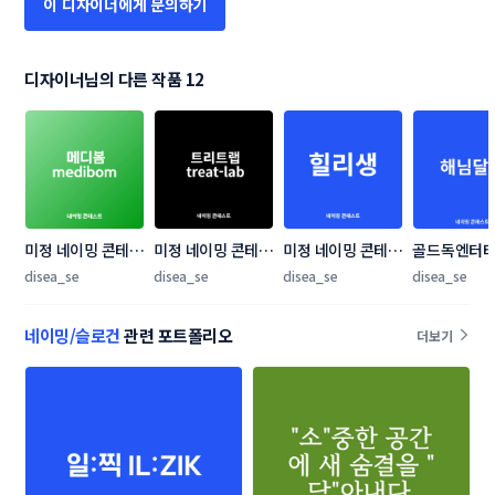
이 디자이너에게 문의하기
디자이너님의 다른 작품 12
미정 네이밍 콘테스
미정 네이밍 콘테스
미정 네이밍 콘테스
골드독엔터
트
트
트
트 네이밍 
disea_se
disea_se
disea_se
disea_se
네이밍/슬로건
관련 포트폴리오
더보기