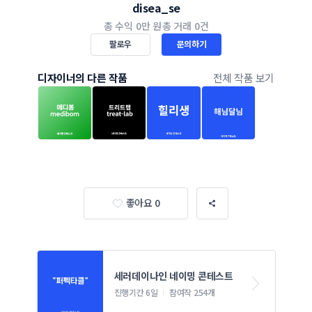
disea_se
총 수익
0만 원
총 거래
0건
팔로우
문의하기
디자이너의 다른 작품
전체 작품 보기
좋아요 0
세러데이나인 네이밍 콘테스트
진행기간 6일
참여작 254개