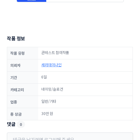
작품 정보
콘테스트 참여작품
작품 유형
세러데이나인
의뢰자
6일
기간
네이밍/슬로건
카테고리
일반/기타
업종
30만 원
총 상금
댓글
0