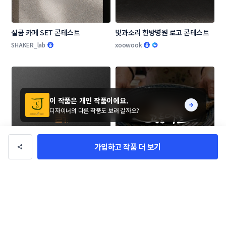
설쿰 카페 SET 콘테스트
빛과소리 한방병원 로고 콘테스트
SHAKER_lab
xoowook
이 작품은 개인 작품이에요.
디자이너의 다른 작품도 보러 갈까요?
가입하고 작품 더 보기
[창업 기업] 슭다움 로고+명함 콘테
[12일 마감] 어머니는 고등어를 로
스트
고 콘테스트
Designer_Mua
amh