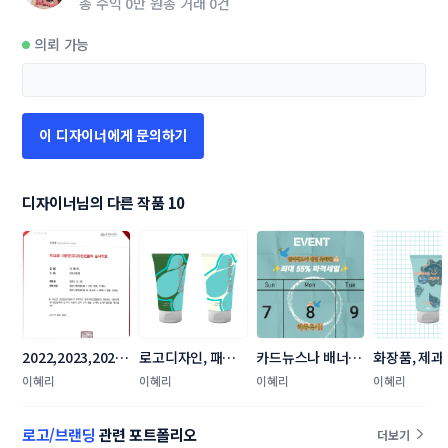
총 수익
0만 원
총 거래
0건
의뢰 가능
이 디자이너에게 문의하기
디자이너님의 다른 작품 10
2022,2023,2024 
로고디자인, 패키지
카드뉴스나 배너, x
화장품, 제과,
대한민국디자인전
디자인
배너 인쇄물 등 모
등 다양한 패
이혜리
이혜리
이혜리
이혜리
람회,GD 심사위원 
두 가능합니다! 
모두 가능합
위촉
로고/브랜딩
관련 포트폴리오
더보기