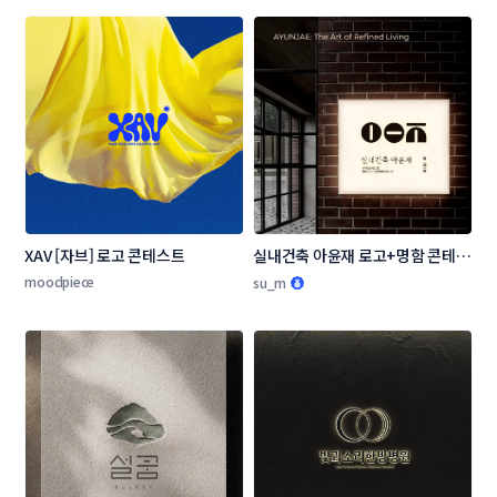
XAV [자브] 로고 콘테스트
실내건축 아윤재 로고+명함 콘테스
트
moodpiece
su_m