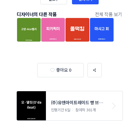
디자이너의 다른 작품
전체 작품 보기
좋아요 0
(주)유앤아이트레이드 빵 브랜
드 네이밍 콘테스트
진행기간 6일
참여작 301개