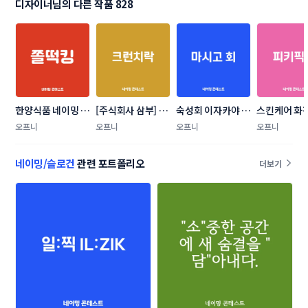
디자이너님의 다른 작품 828
한양식품 네이밍 콘
[주식회사 삼부] 어
숙성회 이자카야  
스킨케어 화
테스트
포튀각 네이밍 콘테
네이밍 콘테스트
랜딩 네이밍
오프니
오프니
오프니
오프니
스트
트
네이밍/슬로건
관련 포트폴리오
더보기