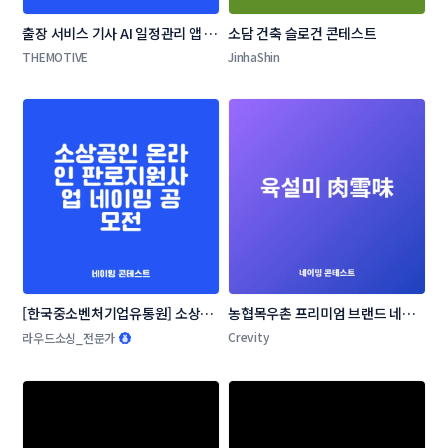
출장 서비스 기사 AI 일정관리 앱 네
소담 건축 슬로건 콘테스트
이밍 콘테스트
THEMOTIVE
JinhaShin
[한국중소벤처기업유통원] 소상공
농협목우촌 프리미엄 브랜드 네이
인 온라인 판로지원사업 네이밍 공
밍 공모
Crevity
라우드소싱_전문가
모전