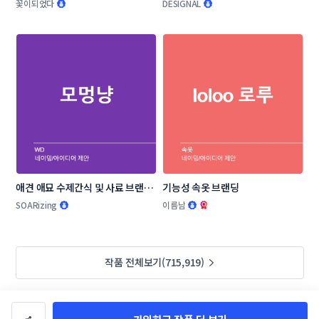
밍 공모
꽃이되었다
DESIGNAL
애견 애묘 수제간식 및 사료 브랜드 
기능성 속옷 브랜딩
작명부탁드립니다.
SOARizing
이름남
작품 전체보기(715,919)