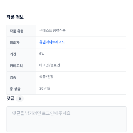
작품 정보
콘테스트 참여작품
작품 유형
유앤아이트레이드
의뢰자
6일
기간
네이밍/슬로건
카테고리
식품/건강
업종
30만 원
총 상금
댓글
0