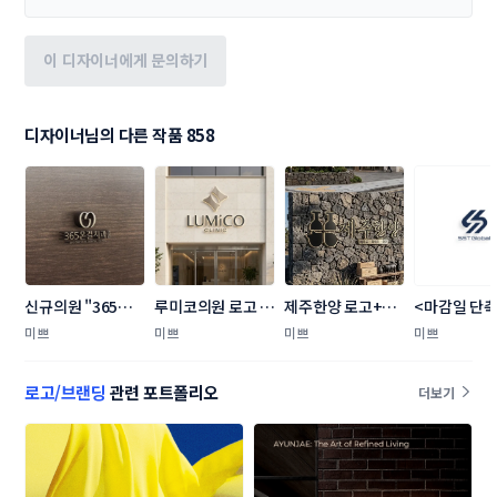
이 디자이너에게 문의하기
디자이너님의 다른 작품 858
신규의원 "365온
루미코의원 로고 콘
제주한양 로고+간
<마감일 단축 
결치과의원" 로고
테스트
판 콘테스트
26일(금) 마
미쁘
미쁘
미쁘
미쁘
+명함 콘테스트
정 로고+명함
스트
로고/브랜딩
관련 포트폴리오
더보기