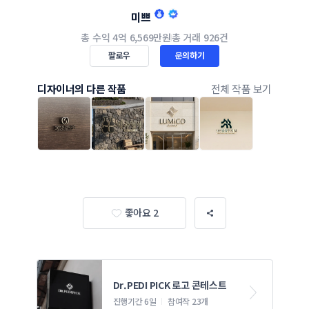
미쁘
총 수익
4억 6,569만원
총 거래
926건
팔로우
문의하기
디자이너의 다른 작품
전체 작품 보기
좋아요 2
Dr.PEDI PICK 로고 콘테스트
진행기간 6일
참여작 23개