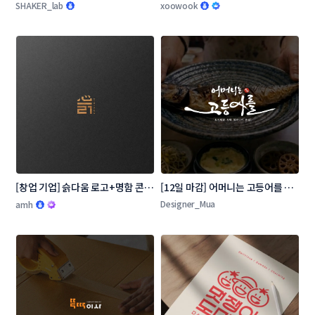
SHAKER_lab
xoowook
[창업 기업] 슭다움 로고+명함 콘테
[12일 마감] 어머니는 고등어를 로
스트
고 콘테스트
Designer_Mua
amh