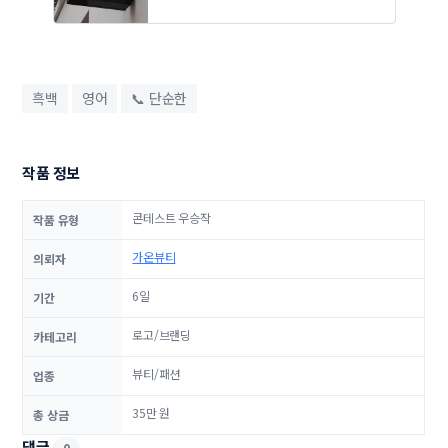
흑백
영어
📞 단순한
작품 정보
콘테스트 우승작
작품 유형
가온뷰티
의뢰자
6일
기간
로고/브랜딩
카테고리
뷰티/패션
업종
35만 원
총 상금
댓글
0