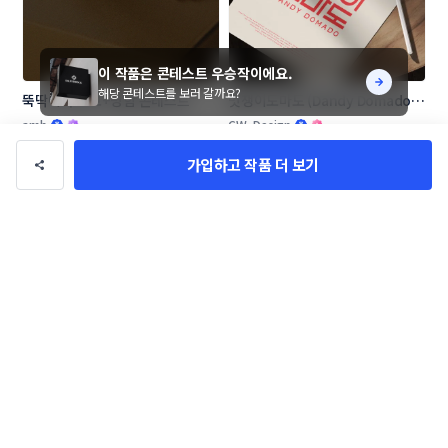
이 작품은 콘테스트 우승작이에요.
해당 콘테스트를 보러 갈까요?
뚝딱이사 로고+명함 콘테스트
멋쟁이도마도 (Dandy Domado 
로고 콘테스트
amh
CW_Design
가입하고 작품 더 보기
마침표한의원  로고+명함 콘테스트
[창업 기업] 우리들 F&B 로고 콘테
스트
xoowook
LioD