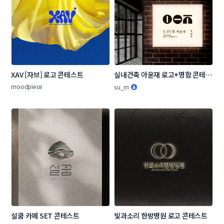
XAV [자브] 로고 콘테스트
실내건축 아윤재 로고+명함 콘테스
트
moodpiece
su_m
설쿰 카페 SET 콘테스트
빛과소리 한방병원 로고 콘테스트