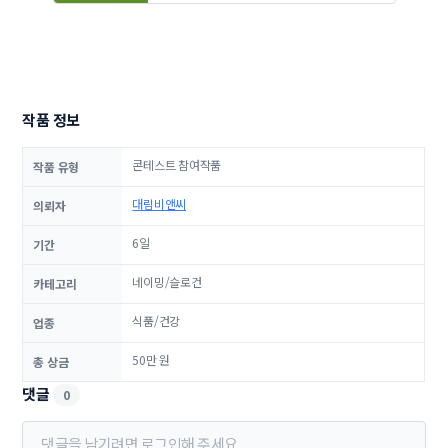
작품 정보
콘테스트 참여작품
작품 유형
대림비앤씨
의뢰자
6일
기간
네이밍/슬로건
카테고리
식품/건강
업종
50만 원
총 상금
댓글
0