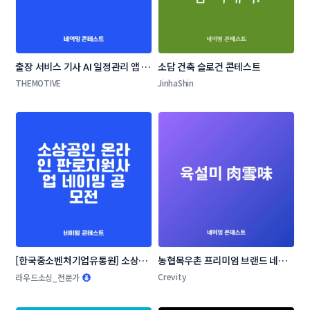
출장 서비스 기사 AI 일정관리 앱 네
소담 건축 슬로건 콘테스트
이밍 콘테스트
THEMOTIVE
JinhaShin
[한국중소벤처기업유통원] 소상공
농협목우촌 프리미엄 브랜드 네이
인 온라인 판로지원사업 네이밍 공
밍 공모
Crevity
라우드소싱_전문가
모전