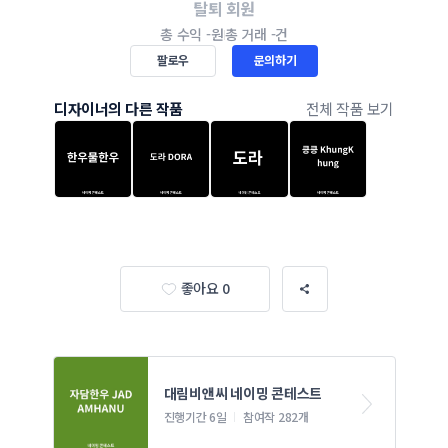
탈퇴 회원
총 수익
-원
총 거래
-건
팔로우
문의하기
디자이너의 다른 작품
전체 작품 보기
좋아요 0
대림비앤씨 네이밍 콘테스트
진행기간 6일
참여작 282개