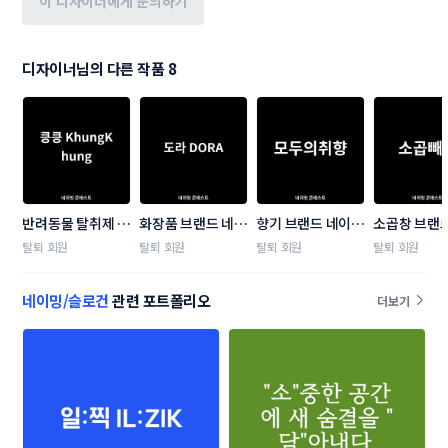
이 디자이너에게 문의하기
디자이너님의 다른 작품 8
반려동물 탈취제 제
화장품 브랜드 네이
향기 브랜드 네이밍 
소곱창 브랜
품 브랜드 네이밍 
밍 콘테스트
콘테스트
밍 콘테스트
탈퇴 회원
탈퇴 회원
탈퇴 회원
탈퇴 회원
콘테스트
네이밍/슬로건
관련 포트폴리오
더보기