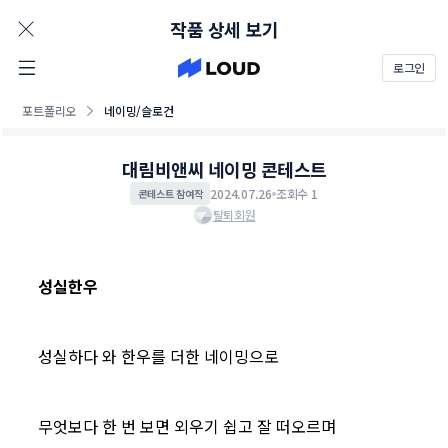
AD
작품 상세 보기
로그인
포트폴리오
네이밍/슬로건
대림비앤씨 네이밍 콘테스트
2024.07.26
조회수 1
콘테스트 참여작
탈퇴회원
성실한우
성실하다 와 한우를 더한 네이밍으로
무엇보다 한 번 보면 외우기 쉽고 잘 떠오르며