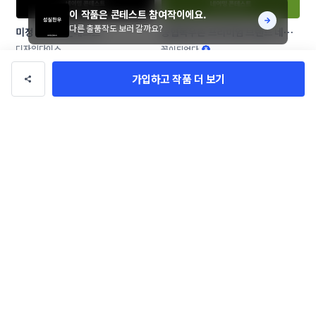
이 작품은 콘테스트 참여작이에요.
다른 출품작도 보러 갈까요?
미정 네이밍 콘테스트
농협목우촌 프리미엄 브랜드 네이
밍 공모
디자인다이스
꽃이되었다
가입하고 작품 더 보기
화장품 브랜드 네이밍 공모
애견 애묘 수제간식 및 사료 브랜드 
작명부탁드립니다.
DESIGNAL
SOARizing
작품 전체보기(715,810)