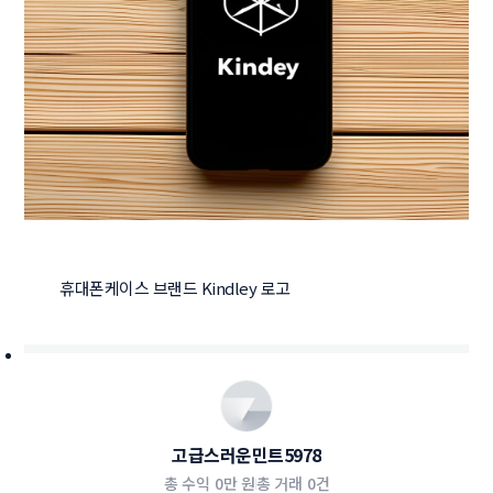
휴대폰케이스 브랜드 Kindley 로고
고급스러운민트5978
총 수익
0만 원
총 거래
0건