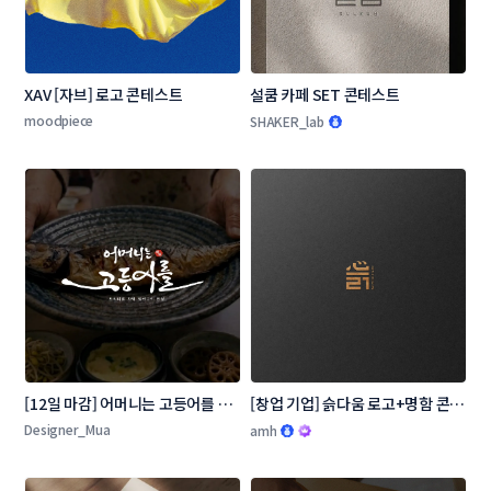
XAV [자브] 로고 콘테스트
설쿰 카페 SET 콘테스트
moodpiece
SHAKER_lab
[12일 마감] 어머니는 고등어를 로
[창업 기업] 슭다움 로고+명함 콘테
고 콘테스트
스트
Designer_Mua
amh