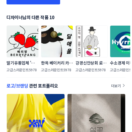
디자이너님의 다른 작품 10
딸기유통업체 '베리
한옥 베이커리 카페  
강경신안상회 로고 
수소경제 이
팡' 로고 콘테스트
로고 콘테스트
콘테스트
랜딩, "수소경
고급스러운민트5978
고급스러운민트5978
고급스러운민트5978
고급스러운민트5
BI" 공모전
로고/브랜딩
관련 포트폴리오
더보기