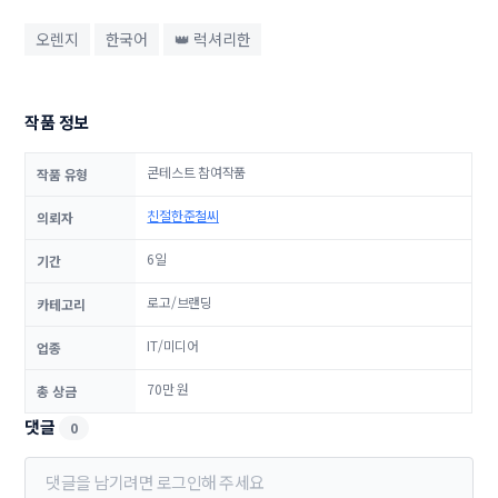
오렌지
한국어
👑 럭셔리한
작품 정보
콘테스트 참여작품
작품 유형
친절한준철씨
의뢰자
6일
기간
로고/브랜딩
카테고리
IT/미디어
업종
70만 원
총 상금
댓글
0