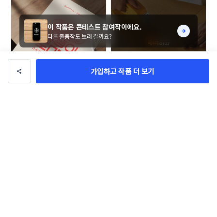
이 작품은 콘테스트 참여작이에요.
다른 출품작도 보러 갈까요?
가입하고 작품 더 보기
멋쟁이도마도 (Dandy Domado 
뚝딱이사 로고+명함 콘테스트
로고 콘테스트
CW_Design
amh