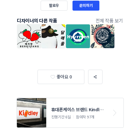
팔로우
문의하기
디자이너의 다른 작품
전체 작품 보기
좋아요 0
휴대폰케이스 브랜드 Kindley 
로고 콘테스트
진행기간 6일
참여작 97개