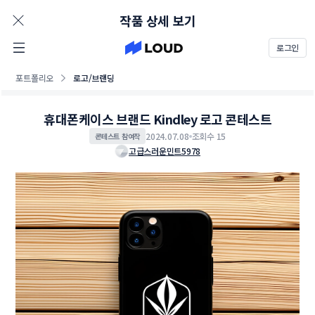
AD
작품 상세 보기
로그인
포트폴리오
로고/브랜딩
휴대폰케이스 브랜드 Kindley 로고 콘테스트
2024.07.08
조회수 15
콘테스트 참여작
고급스러운민트5978