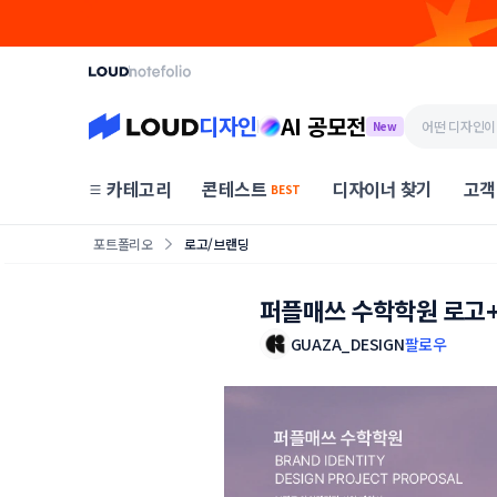
디자인
AI 공모전
New
카테고리
콘테스트
디자이너 찾기
고객
BEST
포트폴리오
로고/브랜딩
퍼플매쓰 수학학원 로고
GUAZA_DESIGN
팔로우