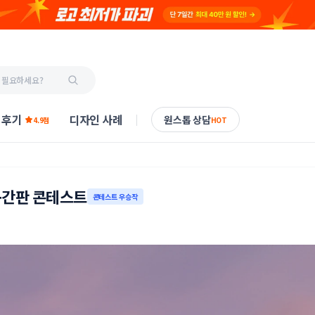
 후기
디자인 사례
원스톱 상담
4.9점
HOT
+간판 콘테스트
콘테스트 우승작